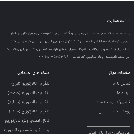
خلاصه فعالیت
با توجه به رويكردهاي به روز دنياي مجازي و گرته برداري از نمونه هاي موفق خارجي تلاش
داريم با توجه به حفظ فضاي تخصصي در تالارتوزيع در اين امر بومي سازي كرده و اين خلا را در
صنف ابزار پر كنيم و با ايجاد يك شبكه وسيع صنعتي بازديدكنندگان بيشماري را براي فعاليت
اين صنف قدرتمند ايجاد نماييم. کد شامد: 1-1-756538-65-0-2
صفحات دیگر
شبکه های اجتماعی
تماس با ما
تلگرام - تالارتوزيع (ابزار)
درباره ما
تلگرام - تالارتوزيع (صمت)
قوانین/شرایط خدمات
تلگرام - تالارتوزيع (صنايع)
پرسش های متداول
تلگرام - تالارتوزیع (صنف)
کانال اعضای ویژه تالارتوزیع
ربات کاربرتخصصی تالارتوزیع
جی متاس - ابزار بازار آنلاین