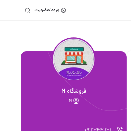
ورود/عضویت
فروشگاه M
M
09123441131