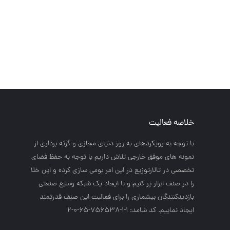
خلاصه فعالیت
با توجه به رويكردهاي به روز دنياي مجازي و گرته برداري از
نمونه هاي موفق خارجي تلاش داريم با توجه به حفظ فضاي
تخصصي در تالارتوزيع در اين امر بومي سازي كرده و اين خلا
را در صنف ابزار پر كنيم و با ايجاد يك شبكه وسيع صنعتي
بازديدكنندگان بيشماري را براي فعاليت اين صنف قدرتمند
ايجاد نماييم. کد شامد: 1-1-756538-65-0-2