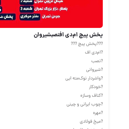
پخش پیچ ‏️ام‌دی اف‏️نصب‏️شیروان
???پخش پیچ ???
‏?️ام‌دی اف
‏?️نصب
‏?️شیروانی
‏?️واشردار نوک‌مته ایی
‏?️خودکار
‏?️کناف و‌سازه
‏?️چوب ایرانی و چینی
‏?️مهره
‏?️میخ فولادی