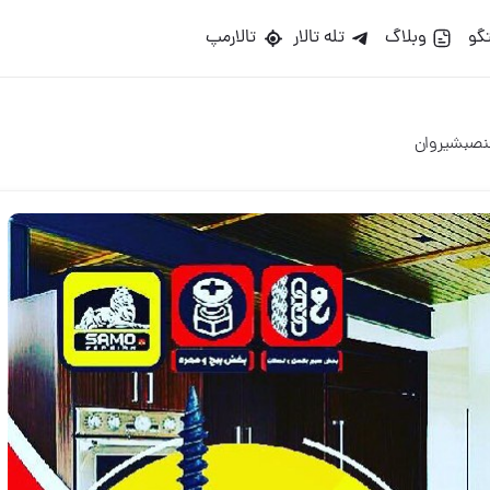
گو
وبلاگ
تله تالار
تالارمپ
نصب‏️شیروان