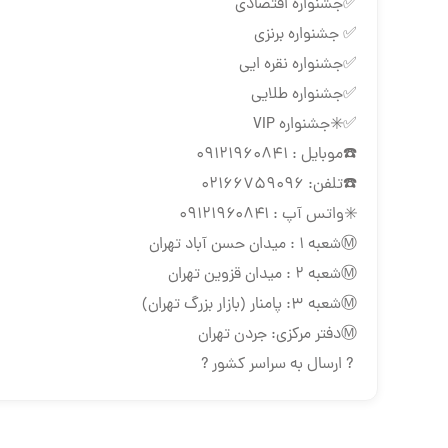
✅جشنواره اقتصادی
✅ جشنواره برنزی
✅جشنواره نقره ایی
✅جشنواره طلایی
✅✳️جشنواره VIP
☎️موبایل : 09121960841
☎️تلفن: 02166759096
✳️واتس آپ : ۰۹۱۲۱۹۶۰۸۴۱