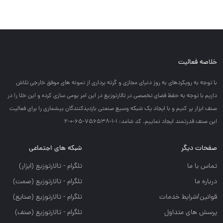
خلاصه فعالیت
با توجه به رويكردهاي به روز دنياي مجازي و گرته برداري از نمونه هاي موفق خارجي تلاش
داريم با توجه به حفظ فضاي تخصصي در تالارتوزيع در اين امر بومي سازي كرده و اين خلا را در
صنف ابزار پر كنيم و با ايجاد يك شبكه وسيع صنعتي بازديدكنندگان بيشماري را براي فعاليت
اين صنف قدرتمند ايجاد نماييم. کد شامد: 1-1-756538-65-0-2
صفحات دیگر
شبکه های اجتماعی
تماس با ما
تلگرام - تالارتوزيع (ابزار)
درباره ما
تلگرام - تالارتوزيع (صمت)
قوانین/شرایط خدمات
تلگرام - تالارتوزيع (صنايع)
پرسش های متداول
تلگرام - تالارتوزیع (صنف)