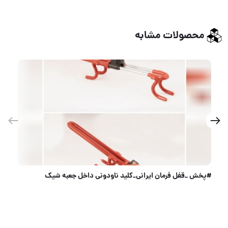
محصولات مشابه
سیلندر 7 سانت کلید بلند GALATOM ساچمه برنجی /5 کلید بلند نافی دار/باکیفیت کارتن 120 عددی قیمت دسته