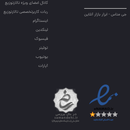
کانال اعضای ویژه تالارتوزیع
ربات کاربرتخصصی تالارتوزیع
جی متاس - ابزار بازار آنلاین
اینستاگرام
لینکدین
فیسبوک
توئیتر
یوتیوب
آپارات