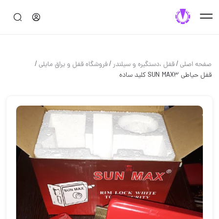
/
/
/
صفحه اصلی
قفل ،دستگيره و سيلندر
فروشگاه قفل و یراق مایلی
قفل حیاطی SUN MAX️3 کلید ساده️