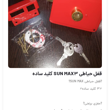
قفل حیاطی SUN MAX️3 کلید ساده️
?قفل حیاطی SUN MAX?
⚡️3 کلید ساده⚡️
?مغزی برنجی?