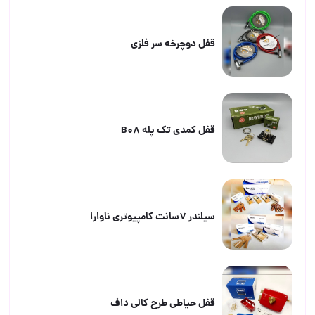
قفل دوچرخه سر فلزی
قفل کمدی تک پله B08
سیلندر ۷سانت کامپیوتری ناوارا
قفل حیاطی طرح کالی داف