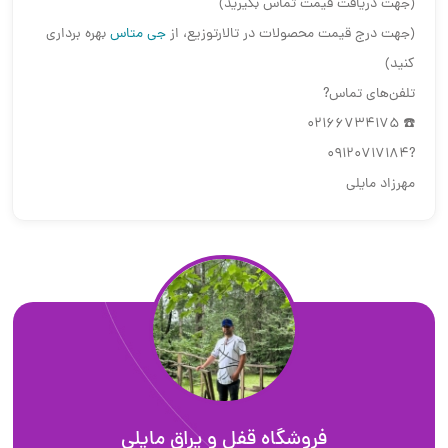
(جهت دریافت قیمت تماس بگیرید)
(جهت درج قیمت محصولات در تالارتوزیع، از
جی متاس
بهره برداری
کنید)
تلفن‌های تماس?
☎️ 02166734175
?09120717184
مهرزاد مایلی
فروشگاه قفل و یراق مایلی