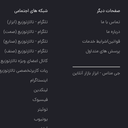
صفحات دیگر
شبکه های اجتماعی
تماس با ما
تلگرام - تالارتوزيع (ابزار)
درباره ما
تلگرام - تالارتوزيع (صمت)
قوانین/شرایط خدمات
تلگرام - تالارتوزيع (صنايع)
پرسش های متداول
تلگرام - تالارتوزیع (صنف)
کانال اعضای ویژه تالارتوزیع
ربات کاربرتخصصی تالارتوزیع
جی متاس - ابزار بازار آنلاین
اینستاگرام
لینکدین
فیسبوک
توئیتر
یوتیوب