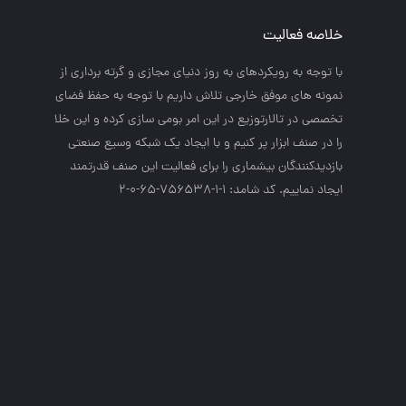
خلاصه فعالیت
با توجه به رويكردهاي به روز دنياي مجازي و گرته برداري از
نمونه هاي موفق خارجي تلاش داريم با توجه به حفظ فضاي
تخصصي در تالارتوزيع در اين امر بومي سازي كرده و اين خلا
را در صنف ابزار پر كنيم و با ايجاد يك شبكه وسيع صنعتي
بازديدكنندگان بيشماري را براي فعاليت اين صنف قدرتمند
ايجاد نماييم. کد شامد: 1-1-756538-65-0-2