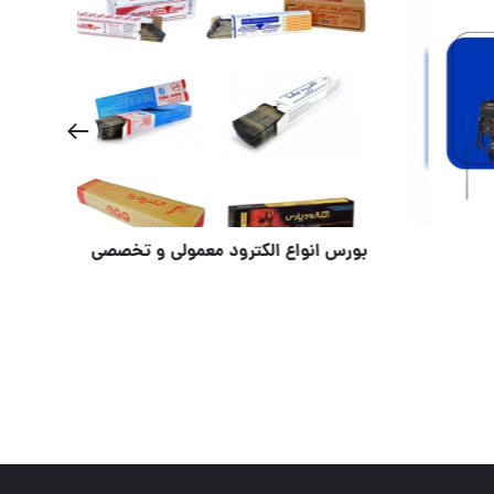
موتور برق ناکایو
بور