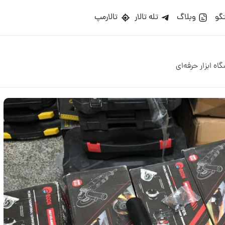
گو
وبلاگ
تله تالار
تالارمپ
اه ابزار حرفه‌ای