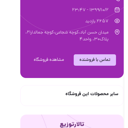
1399/10/2 - 23:47
2657 بازدید
میدان حسن آباد،کوچه شجاعی،کوچه جمالدارا۲،
پلاک۳۰، واحد۴
تماس با فروشنده
مشاهده فروشگاه
سایر محصولات این فروشگاه
تالارتوزیع