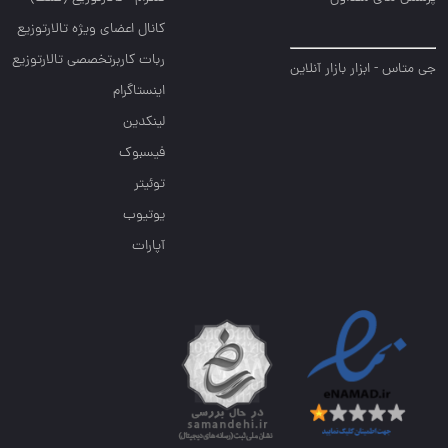
کانال اعضای ویژه تالارتوزیع
ربات کاربرتخصصی تالارتوزیع
جی متاس - ابزار بازار آنلاین
اینستاگرام
لینکدین
فیسبوک
توئیتر
یوتیوب
آپارات