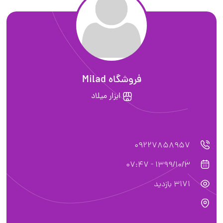
فروشگاه Milad
ابزار میلاد
09227858957
1399/10/3 - 07:47
3171 بازدید