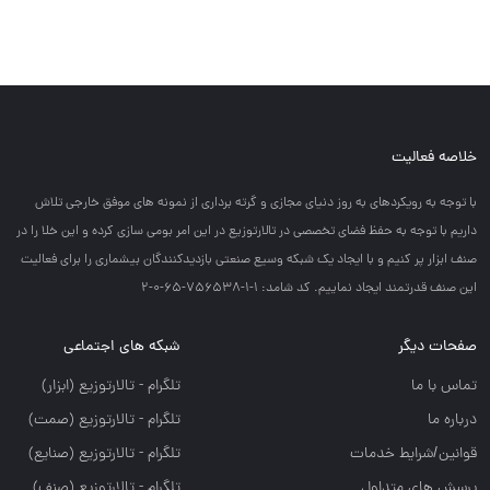
خلاصه فعالیت
با توجه به رويكردهاي به روز دنياي مجازي و گرته برداري از نمونه هاي موفق خارجي تلاش
داريم با توجه به حفظ فضاي تخصصي در تالارتوزيع در اين امر بومي سازي كرده و اين خلا را در
صنف ابزار پر كنيم و با ايجاد يك شبكه وسيع صنعتي بازديدكنندگان بيشماري را براي فعاليت
اين صنف قدرتمند ايجاد نماييم. کد شامد: 1-1-756538-65-0-2
صفحات دیگر
شبکه های اجتماعی
تماس با ما
تلگرام - تالارتوزيع (ابزار)
درباره ما
تلگرام - تالارتوزيع (صمت)
قوانین/شرایط خدمات
تلگرام - تالارتوزيع (صنايع)
پرسش های متداول
تلگرام - تالارتوزیع (صنف)