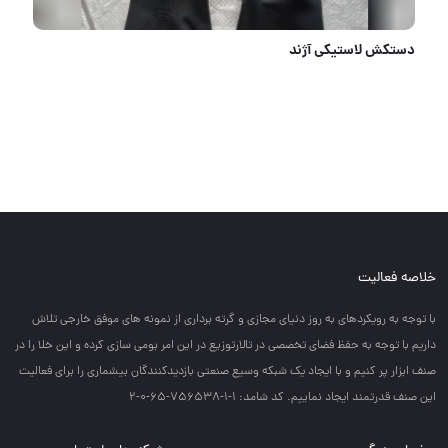
دستکش لاستیکی آژند
خلاصه فعالیت
با توجه به رويكردهاي به روز دنياي مجازي و گرته برداري از نمونه هاي موفق خارجي تلاش
داريم با توجه به حفظ فضاي تخصصي در تالارتوزيع در اين امر بومي سازي كرده و اين خلا را در
صنف ابزار پر كنيم و با ايجاد يك شبكه وسيع صنعتي بازديدكنندگان بيشماري را براي فعاليت
اين صنف قدرتمند ايجاد نماييم. کد شامد: 1-1-756538-65-0-2