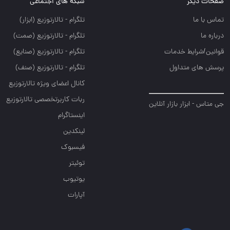
صفحات دیگر
شبکه های اجتماعی
تماس با ما
تلگرام - تالارتوزيع (ابزار)
درباره ما
تلگرام - تالارتوزيع (صمت)
قوانین/شرایط خدمات
تلگرام - تالارتوزيع (صنايع)
پرسش های متداول
تلگرام - تالارتوزیع (صنف)
کانال اعضای ویژه تالارتوزیع
ربات کاربرتخصصی تالارتوزیع
جی متاس - ابزار بازار آنلاین
اینستاگرام
لینکدین
فیسبوک
توئیتر
یوتیوب
آپارات