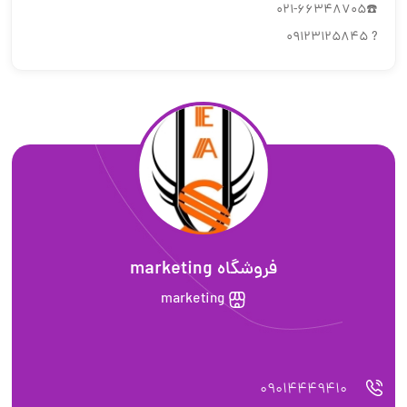
☎️021-66348705
? 09123125845
فروشگاه marketing
marketing
09014449410