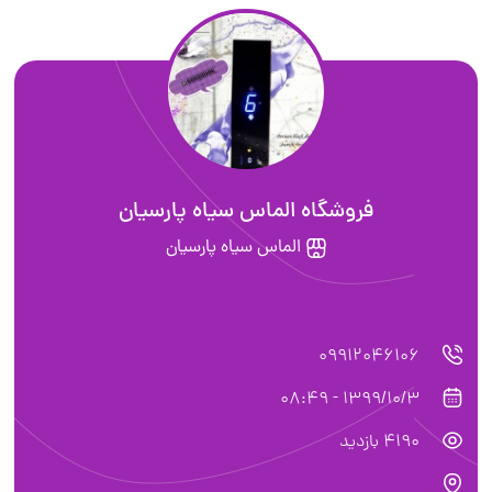
فروشگاه الماس سياه پارسيان
الماس سياه پارسيان
09912046106
1399/10/3 - 08:49
4190 بازدید