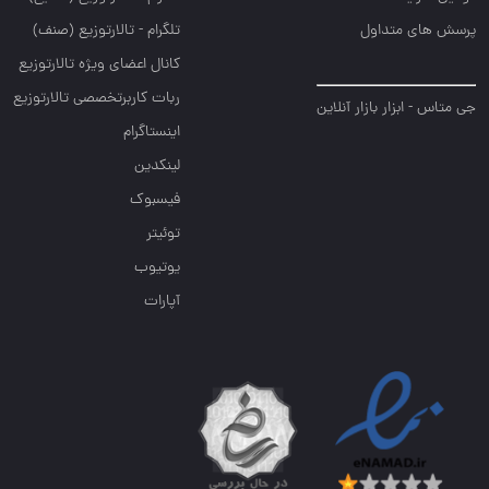
پرسش های متداول
تلگرام - تالارتوزیع (صنف)
کانال اعضای ویژه تالارتوزیع
ربات کاربرتخصصی تالارتوزیع
جی متاس - ابزار بازار آنلاین
اینستاگرام
لینکدین
فیسبوک
توئیتر
یوتیوب
آپارات