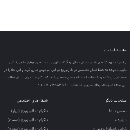
خلاصه فعالیت
با توجه به رويكردهاي به روز دنياي مجازي و گرته برداري از نمونه هاي موفق خارجي تلاش
داريم با توجه به حفظ فضاي تخصصي در تالارتوزيع در اين امر بومي سازي كرده و اين خلا را در
صنف ابزار پر كنيم و با ايجاد يك شبكه وسيع صنعتي بازديدكنندگان بيشماري را براي فعاليت
اين صنف قدرتمند ايجاد نماييم. کد شامد: 1-1-756538-65-0-2
صفحات دیگر
شبکه های اجتماعی
تماس با ما
تلگرام - تالارتوزيع (ابزار)
درباره ما
تلگرام - تالارتوزيع (صمت)
قوانین/شرایط خدمات
تلگرام - تالارتوزيع (صنايع)