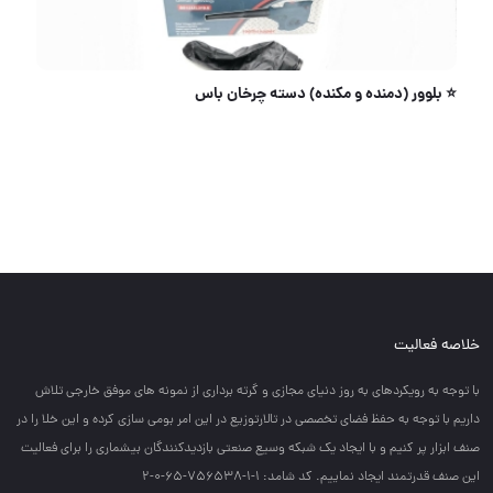
⭐️ بلوور (دمنده و مکنده) دسته چرخان باس
خلاصه فعالیت
با توجه به رويكردهاي به روز دنياي مجازي و گرته برداري از نمونه هاي موفق خارجي تلاش
داريم با توجه به حفظ فضاي تخصصي در تالارتوزيع در اين امر بومي سازي كرده و اين خلا را در
صنف ابزار پر كنيم و با ايجاد يك شبكه وسيع صنعتي بازديدكنندگان بيشماري را براي فعاليت
اين صنف قدرتمند ايجاد نماييم. کد شامد: 1-1-756538-65-0-2