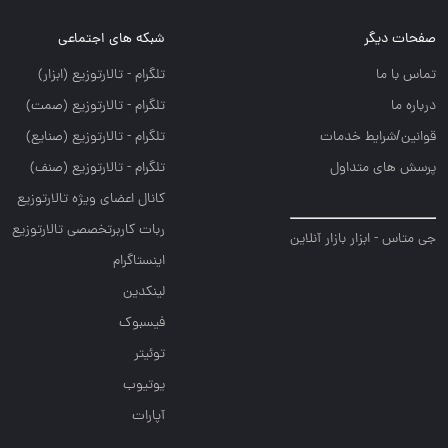
صفحات دیگر
شبکه های اجتماعی
تماس با ما
تلگرام - تالارتوزيع (ابزار)
درباره ما
تلگرام - تالارتوزيع (صمت)
قوانین/شرایط خدمات
تلگرام - تالارتوزيع (صنايع)
پرسش های متداول
تلگرام - تالارتوزیع (صنف)
کانال اعضای ویژه تالارتوزیع
ربات کاربرتخصصی تالارتوزیع
جی متاس - ابزار بازار آنلاین
اینستاگرام
لینکدین
فیسبوک
توئیتر
یوتیوب
آپارات