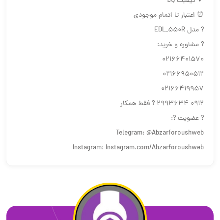
✔ کیفیت بالا
⏰ اعتبار تا اتمام موجودی
? مدل EDL_550R
? مشاوره و خرید:
02166401570
02166950512
02166419957
0912 2993634 ? فقط همکار
? عضویت ?:
Telegram: @Abzarforoushweb
Instagram: Instagram.com/Abzarforoushweb