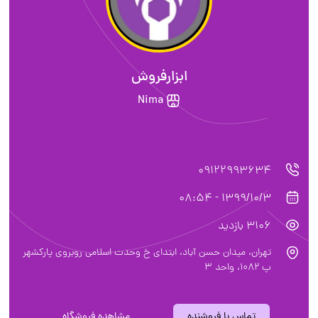
ابزارفروش
Nima
09122993634
1399/10/3 - 08:54
3106 بازدید
تهران، میدان حسن آباد، ابتدای خ وحدت اسلامی روبروی پارکشهر
پ ۱۰۸۲، واحد ۳
تماس با فروشنده
مشاهده فروشگاه