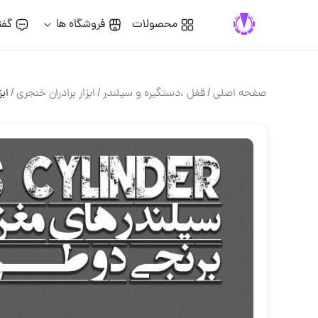
محصولات
فروشگاه ها
گفت
صفحه اصلی
/
قفل ،دستگيره و سيلندر
/
ابزار برادران خنجری
/
ابز