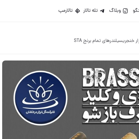
گو
وبلاگ
تله تالار
تالارمپ
ار خنجریسیلندرهای تمام برنج STA