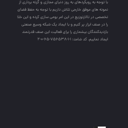
با توجه به رويكردهاي به روز دنياي مجازي و گرته برداري از
نمونه هاي موفق خارجي تلاش داريم با توجه به حفظ فضاي
تخصصي در تالارتوزيع در اين امر بومي سازي كرده و اين خلا
را در صنف ابزار پر كنيم و با ايجاد يك شبكه وسيع صنعتي
بازديدكنندگان بيشماري را براي فعاليت اين صنف قدرتمند
ايجاد نماييم. کد شامد: 1-1-756538-65-0-2