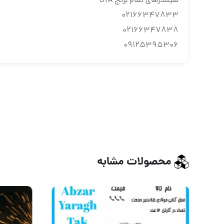
سیلندرهای تمام برنج STA
02166347833
02166347838
09125395306
محصولات مشابه