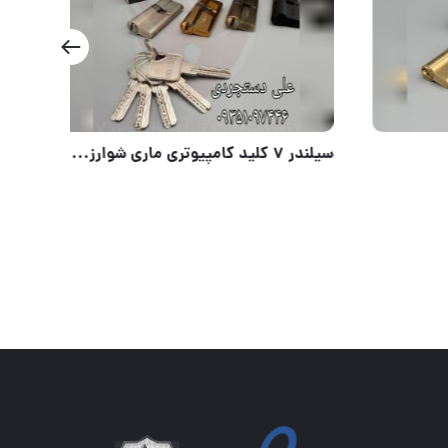
#قفلهای #ایراتی با ضمانت #قفل استوانه #پشت بسته#کتابی#دیسک #محصولات SBM #با ضمانت تعویض #جنس فولادی
⭐️سیلندر ۶و۷ برنجی IBT⭐️