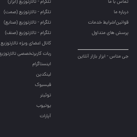
تماس با ما
تلگرام - تالارتوزيع (ابزار)
درباره ما
تلگرام - تالارتوزيع (صمت)
قوانین/شرایط خدمات
تلگرام - تالارتوزيع (صنايع)
پرسش های متداول
تلگرام - تالارتوزیع (صنف)
کانال اعضای ویژه تالارتوزیع
ربات کاربرتخصصی تالارتوزیع
جی متاس - ابزار بازار آنلاین
اینستاگرام
لینکدین
فیسبوک
توئیتر
یوتیوب
آپارات