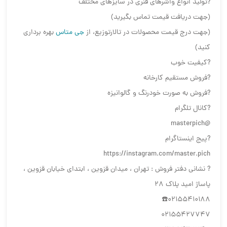
?تولید انواع واشرهای فنری در سایزهای مختلف
(جهت دریافت قیمت تماس بگیرید)
(جهت درج قیمت محصولات در تالارتوزیع، از
جی متاس
بهره برداری
کنید)
?کیفیت خوب
?فروش مستقیم کارخانه
?فروش به صورت خودرنگ و گالوانیزه
?کانال تلگرام
@masterpich
?پیج اینستاگرام
https://instagram.com/master.pich
? نشانی دفتر فروش : تهران ، میدان قزوین ، ابتدای خیابان قزوین ،
پاساژ امید پلاک ۲۸
02155410188☎️
02155427747