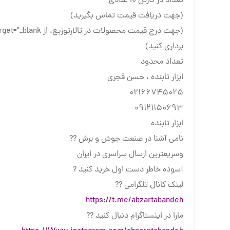
تعداد در کارتن ۱۰ عددی
(جهت دریافت قیمت تماس بگیرید)
(جهت درج قیمت محصولات در تالارتوزیع، از
برداری کنید)
تعداد محدود
ابزار تابنده ، حسن قجری
02166745025
09121150693
ابزار تابنده
نامی آشنا در صنعت جوش و برش ??
وسریعترین ارسال سراسری در ایران
آسوده خاطر دست اول خرید کنید ?
لینک کانال تلگرامی ??
https://t.me/abzartabandeh
مارا در اینستاگرام دنبال کنید ??