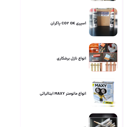
اسپری CO2 OK پاکران
انواع نازل برشکاری
انواع مانومتر MAXY ایتالیائی