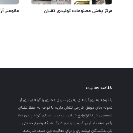
اسپری تست جوش بایکوتست
مرکز پخش 
خلاصه فعالیت
با توجه به رويكردهاي به روز دنياي مجازي و گرته برداري از
نمونه هاي موفق خارجي تلاش داريم با توجه به حفظ فضاي
تخصصي در تالارتوزيع در اين امر بومي سازي كرده و اين خلا
را در صنف ابزار پر كنيم و با ايجاد يك شبكه وسيع صنعتي
بازديدكنندگان بيشماري را براي فعاليت اين صنف قدرتمند