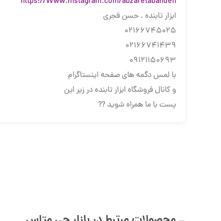
https://Www.instagram.com/abzaretabandeh
ابزار تابنده . حسن قجری
02166745025
02166741439
09121150693
با لمس دگمه های صفحه اینستاگرام
و کانال فروشگاه ابزار تابنده در زیر این
پست با ما همراه شوید ??
محصولات مرتبط در بازار
جی متاس