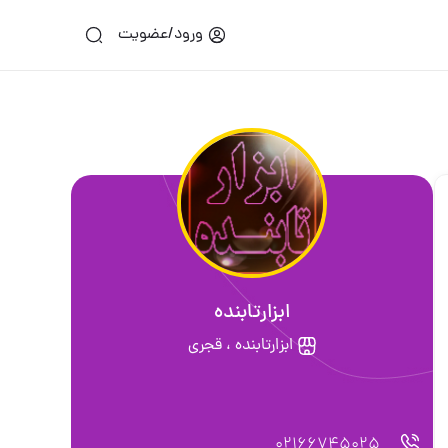
ورود/عضویت
ابزارتابنده
ابزارتابنده ، قجری
02166745025