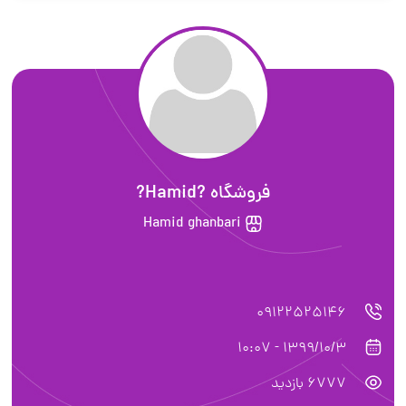
فروشگاه ?Hamid?
Hamid ghanbari
09122525146
1399/10/3 - 10:07
6777 بازدید