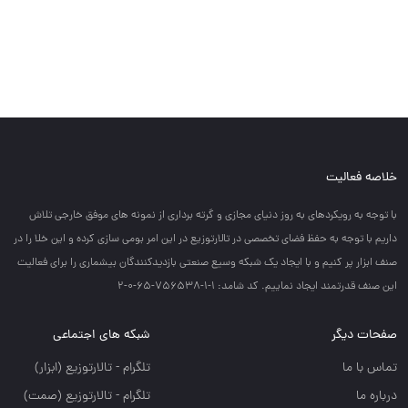
خلاصه فعالیت
با توجه به رويكردهاي به روز دنياي مجازي و گرته برداري از نمونه هاي موفق خارجي تلاش
داريم با توجه به حفظ فضاي تخصصي در تالارتوزيع در اين امر بومي سازي كرده و اين خلا را در
صنف ابزار پر كنيم و با ايجاد يك شبكه وسيع صنعتي بازديدكنندگان بيشماري را براي فعاليت
اين صنف قدرتمند ايجاد نماييم. کد شامد: 1-1-756538-65-0-2
صفحات دیگر
شبکه های اجتماعی
تماس با ما
تلگرام - تالارتوزيع (ابزار)
درباره ما
تلگرام - تالارتوزيع (صمت)