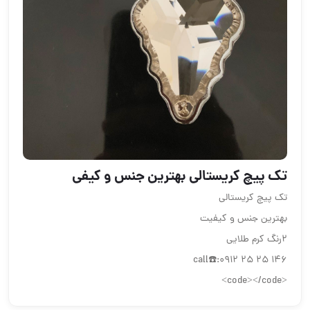
تک پیچ کریستالی بهترین جنس و کیفی
تک پیچ کریستالی
بهترین جنس و کیفیت
۲رنگ کرم طلایی
call☎️:0912 25 25 146
<code></code>