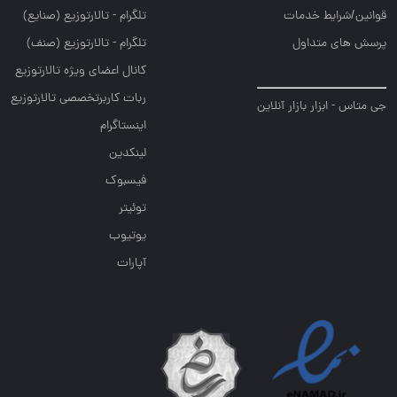
قوانین/شرایط خدمات
تلگرام - تالارتوزيع (صنايع)
پرسش های متداول
تلگرام - تالارتوزیع (صنف)
کانال اعضای ویژه تالارتوزیع
ربات کاربرتخصصی تالارتوزیع
جی متاس - ابزار بازار آنلاین
اینستاگرام
لینکدین
فیسبوک
توئیتر
یوتیوب
آپارات