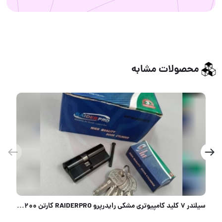
محصولات مشابه
ایدرپرو RAIDERPRO کارتن ۲۰۰ عدد
سیلندر ۷ کلید کامپیوتری مشکی فرل FEREL کارتن ۱۵۰ عدد