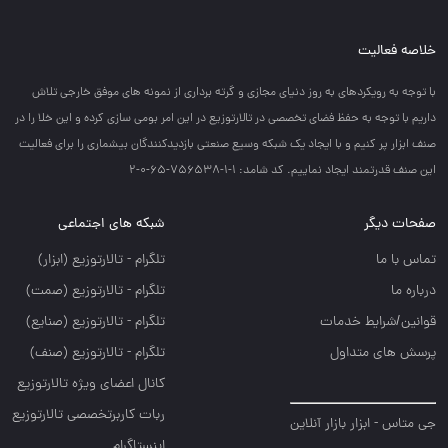
خلاصه فعالیت
با توجه به رويكردهاي به روز دنياي مجازي و گرته برداري از نمونه هاي موفق خارجي تلاش
داريم با توجه به حفظ فضاي تخصصي در تالارتوزيع در اين امر بومي سازي كرده و اين خلا را در
صنف ابزار پر كنيم و با ايجاد يك شبكه وسيع صنعتي بازديدكنندگان بيشماري را براي فعاليت
اين صنف قدرتمند ايجاد نماييم. کد شامد: 1-1-756538-65-0-2
صفحات دیگر
شبکه های اجتماعی
تماس با ما
تلگرام - تالارتوزيع (ابزار)
درباره ما
تلگرام - تالارتوزيع (صمت)
قوانین/شرایط خدمات
تلگرام - تالارتوزيع (صنايع)
پرسش های متداول
تلگرام - تالارتوزیع (صنف)
کانال اعضای ویژه تالارتوزیع
ربات کاربرتخصصی تالارتوزیع
جی متاس - ابزار بازار آنلاین
اینستاگرام