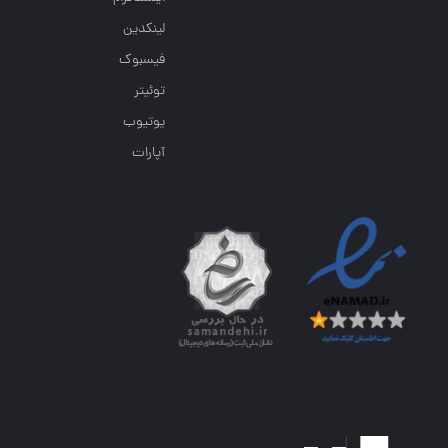
لینکدین
فیسبوک
توئیتر
یوتیوب
آپارات