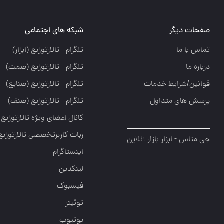
صفحات دیگر
شبکه های اجتماعی
تماس با ما
تلگرام - تالارتوزيع (ابزار)
درباره ما
تلگرام - تالارتوزيع (صمت)
قوانین/شرایط خدمات
تلگرام - تالارتوزيع (صنايع)
پرسش های متداول
تلگرام - تالارتوزیع (صنف)
کانال اعضای ویژه تالارتوزیع
ربات کاربرتخصصی تالارتوزیع
جی متاس - ابزار بازار آنلاین
اینستاگرام
لینکدین
فیسبوک
توئیتر
یوتیوب