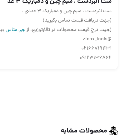
ست انبردست ، سبم چین و دمباریک ۳ عد
ست انبردست ، سبم چین و دمباریک ۳ عددی .
(جهت دریافت قیمت تماس بگیرید)
(جهت درج قیمت محصولات در تالارتوزیع، از
جی متاس
بهر
@zinox_tools
02166719431
09123136862
محصولات مشابه