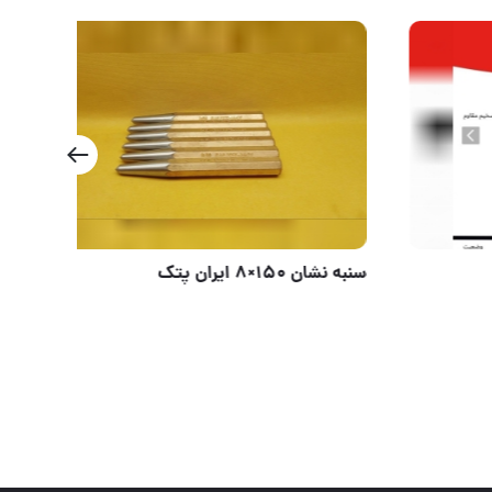
پخش ابزار رابیا
سنبه نشان