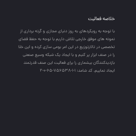
خلاصه فعالیت
با توجه به رويكردهاي به روز دنياي مجازي و گرته برداري از
نمونه هاي موفق خارجي تلاش داريم با توجه به حفظ فضاي
تخصصي در تالارتوزيع در اين امر بومي سازي كرده و اين خلا
را در صنف ابزار پر كنيم و با ايجاد يك شبكه وسيع صنعتي
بازديدكنندگان بيشماري را براي فعاليت اين صنف قدرتمند
ايجاد نماييم. کد شامد: 1-1-756538-65-0-2