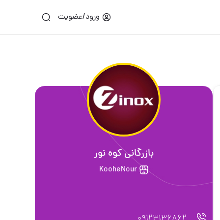
ورود/عضویت
بازرگانی کوه نور
KooheNour
09123136862