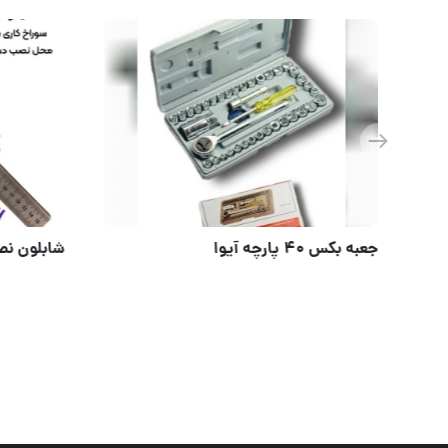
جعبه بکس 40 پارچه آیو
⭐️ مجموعه کامل ابزار حرفه ای ۵۵ عددی باس