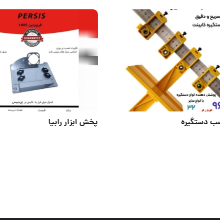
ا
شابلون نصب دستگیره