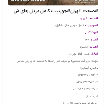
#صنعت_تهران#جورییت کامل دریل های ش
#صنعت_تهران
#جورییت
کامل دریل های شارژی
#رونیکس
#سری
۸۰
#مدت
محدود
#بازار
حسن آباد تهران
جهت دریافت مشاوره و خرید ابزار لطفا با شماره های زیر تماس
حاصل فرمایید
02166765412
02166738409
09354433303
امید مدنی
https://t.me/sanatetehran