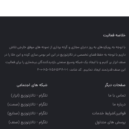
خلاصه فعالیت
با توجه به رويكردهاي به روز دنياي مجازي و گرته برداري از نمونه هاي موفق خارجي تلاش
داريم با توجه به حفظ فضاي تخصصي در تالارتوزيع در اين امر بومي سازي كرده و اين خلا را در
صنف ابزار پر كنيم و با ايجاد يك شبكه وسيع صنعتي بازديدكنندگان بيشماري را براي فعاليت
اين صنف قدرتمند ايجاد نماييم. کد شامد: 1-1-756538-65-0-2
صفحات دیگر
شبکه های اجتماعی
تماس با ما
تلگرام - تالارتوزيع (ابزار)
درباره ما
تلگرام - تالارتوزيع (صمت)
قوانین/شرایط خدمات
تلگرام - تالارتوزيع (صنايع)
پرسش های متداول
تلگرام - تالارتوزیع (صنف)