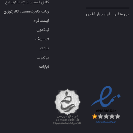
کانال اعضای ویژه تالارتوزیع
ربات کاربرتخصصی تالارتوزیع
جی متاس - ابزار بازار آنلاین
اینستاگرام
لینکدین
فیسبوک
توئیتر
یوتیوب
آپارات