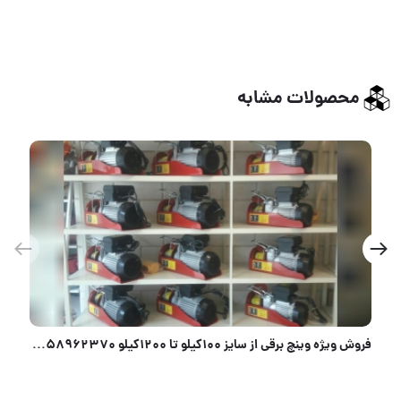
محصولات مشابه
🟦 انواع وینچ های برقی تکفاز در تناژ مختلف