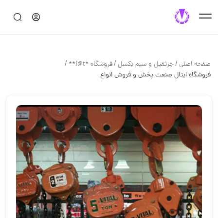
/
/
/
صفحه اصلی
جرثقيل و سيم بكسل
فروشگاه *f@t**
فروشگاه ایتال صنعت پخش و فروش انواع