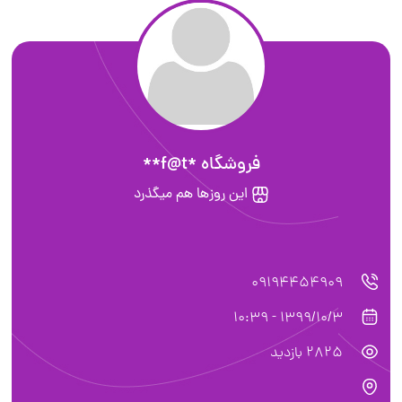
فروشگاه *f@t**
این روزها هم میگذرد
09194454909
1399/10/3 - 10:39
2825 بازدید