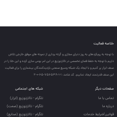
خلاصه فعالیت
با توجه به رويكردهاي به روز دنياي مجازي و گرته برداري از نمونه هاي موفق خارجي تلاش
داريم با توجه به حفظ فضاي تخصصي در تالارتوزيع در اين امر بومي سازي كرده و اين خلا را در
صنف ابزار پر كنيم و با ايجاد يك شبكه وسيع صنعتي بازديدكنندگان بيشماري را براي فعاليت
اين صنف قدرتمند ايجاد نماييم. کد شامد: 1-1-756538-65-0-2
صفحات دیگر
شبکه های اجتماعی
تماس با ما
تلگرام - تالارتوزيع (ابزار)
درباره ما
تلگرام - تالارتوزيع (صمت)
قوانین/شرایط خدمات
تلگرام - تالارتوزيع (صنايع)