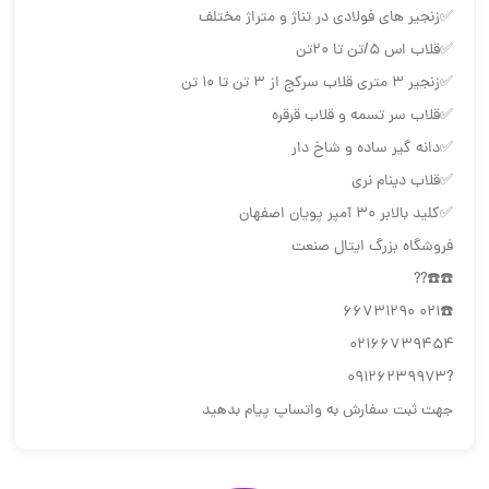
✅زنجیر های فولادی در تناژ و متراژ مختلف
✅قلاب اس ۵/تن تا ۲۰تن
✅زنجير ٣ متري قلاب سركج از ٣ تن تا ١٠ تن
✅قلاب سر تسمه و قلاب قرقره
✅دانه گير ساده و شاخ دار
✅قلاب دينام نري
✅كليد بالابر ٣٠ آمپر پويان اصفهان
فروشگاه بزرگ ایتال صنعت
☎️☎️??
☎️۰۲۱ ۶۶۷۳۱۲۹۰
۰۲۱۶۶۷۳۹۴۵۴
?۰۹۱۲۶۲۳۹۹۷۳
جهت ثبت سفارش به واتساپ پیام بدهید