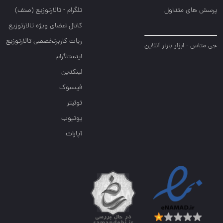
پرسش های متداول
تلگرام - تالارتوزیع (صنف)
کانال اعضای ویژه تالارتوزیع
ربات کاربرتخصصی تالارتوزیع
جی متاس - ابزار بازار آنلاین
اینستاگرام
لینکدین
فیسبوک
توئیتر
یوتیوب
آپارات