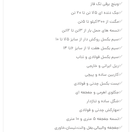
✅وینچ برقی تک فاز
✅جک دنده ای ۱/۵ تن تا ۲۰ تن
✅مگنت از ۳۰۰کیلو تا ۵تن
✅تسمه های حمل بار از ۳تن تا ۱۲تن
✅سیم بکسل روكش دار از سايز ۱/۵ تا ۱۰
✅سیم بکسل هفت لا از سايز ۶تا ۱۴
✅سیم بکسل فولادی و نتاب
✅ریل ايراني و خارجي
✅کاربین ساده و پیچی
✅بست بکسل چدنی و فولادی
✅جكلوي اهرمي و جغجغه اي
✅شگل ساده و تناژدار
✅مهارکش چدنی و فولادی
✅تسمه جغجغه ٥ متري و ١٠ متري
✅جغجغه والیبالی.بغل وانت،نیسان،خاوري