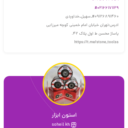
#02166171129
‎#09126891460_سهیل_خداوردی
ادرس:تهران خیابان امام خمینی کوچه میرزایی
پاساژ محسن ط اول پلاک ۴۲.
https://t.me/stone_toolss
استون ابزار
soheil kh