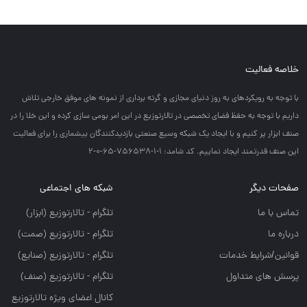
خلاصه فعالیت
با توجه به رويكردهاي به روز دنياي مجازي و گرته برداري از نمونه هاي موفق خارجي تلاش
داريم با توجه به حفظ فضاي تخصصي در تالارتوزيع در اين امر بومي سازي كرده و اين خلا را در
صنف ابزار پر كنيم و با ايجاد يك شبكه وسيع صنعتي بازديدكنندگان بيشماري را براي فعاليت
اين صنف قدرتمند ايجاد نماييم. کد شامد: 1-1-756538-65-0-2
صفحات دیگر
شبکه های اجتماعی
تماس با ما
تلگرام - تالارتوزيع (ابزار)
درباره ما
تلگرام - تالارتوزيع (صمت)
قوانین/شرایط خدمات
تلگرام - تالارتوزيع (صنايع)
پرسش های متداول
تلگرام - تالارتوزیع (صنف)
کانال اعضای ویژه تالارتوزیع