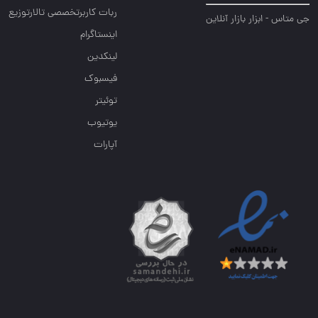
ربات کاربرتخصصی تالارتوزیع
جی متاس - ابزار بازار آنلاین
اینستاگرام
لینکدین
فیسبوک
توئیتر
یوتیوب
آپارات