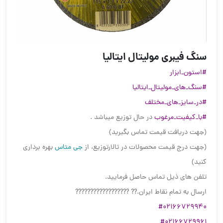
سنگ فیبری مولیتال ایتالیا
#استون_ابزار
#سنگ_های_مولیتال_ایتالیا
#در_سایز_های_مختلف
#با_کیفیت_مرغوب
در حال توزیع میباشد .
(جهت دریافت قیمت تماس بگیرید)
(جهت درج قیمت محصولات در تالارتوزیع، از
جی متاس
بهره برداری
کنید)
تلفن های ذیل تماس حاصل فرمایید.
ارسال به تمام نقاط ایران.?? ??????????????????
#02166729940
#02166729961