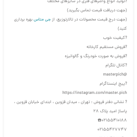
?تولید انواع واشرهای فنری در سایزهای مختلف
(جهت دریافت قیمت تماس بگیرید)
(جهت درج قیمت محصولات در تالارتوزیع، از
جی متاس
بهره برداری
کنید)
?کیفیت خوب
?فروش مستقیم کارخانه
?فروش به صورت خودرنگ و گالوانیزه
?کانال تلگرام
@masterpich
?پیج اینستاگرام
https://instagram.com/master.pich
? نشانی دفتر فروش : تهران ، میدان قزوین ، ابتدای خیابان قزوین ،
پاساژ امید پلاک ۲۸
02155410188☎️
02155427747