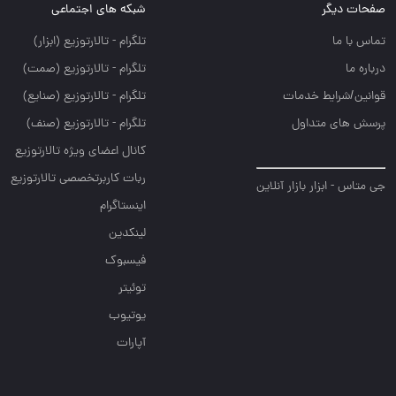
صفحات دیگر
شبکه های اجتماعی
تماس با ما
تلگرام - تالارتوزيع (ابزار)
درباره ما
تلگرام - تالارتوزيع (صمت)
قوانین/شرایط خدمات
تلگرام - تالارتوزيع (صنايع)
پرسش های متداول
تلگرام - تالارتوزیع (صنف)
کانال اعضای ویژه تالارتوزیع
ربات کاربرتخصصی تالارتوزیع
جی متاس - ابزار بازار آنلاین
اینستاگرام
لینکدین
فیسبوک
توئیتر
یوتیوب
آپارات