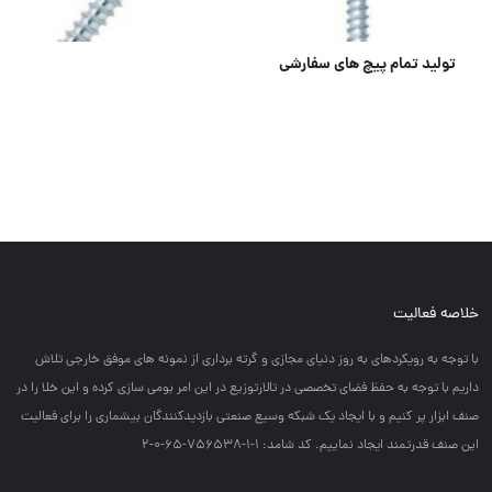
مهره کاسه نمدی
خلاصه فعالیت
با توجه به رويكردهاي به روز دنياي مجازي و گرته برداري از نمونه هاي موفق خارجي تلاش
داريم با توجه به حفظ فضاي تخصصي در تالارتوزيع در اين امر بومي سازي كرده و اين خلا را در
صنف ابزار پر كنيم و با ايجاد يك شبكه وسيع صنعتي بازديدكنندگان بيشماري را براي فعاليت
اين صنف قدرتمند ايجاد نماييم. کد شامد: 1-1-756538-65-0-2