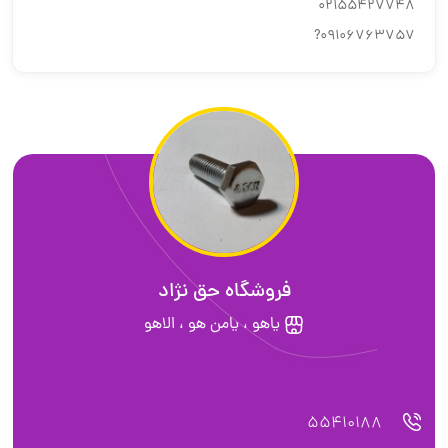
02155427748
09106763757?
فروشگاه حق نژاد
یاهو ، یامن هو ، الاهو
55410188