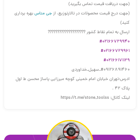
(جهت دریافت قیمت تماس بگیرید)
(جهت درج قیمت محصولات در تالارتوزیع، از
جی متاس
بهره برداری
کنید)
ارسال به تمام نقاط کشور ????????????????????
#02166729940
#02166729961
#02166171129
‎#09126891460_سهیل_خداوردی
ادرس:تهران خیابان امام خمینی کوچه میرزایی پاساژ محسن ط اول
پلاک ۴۲ .
لینک کانال: https://t.me/stone_toolss