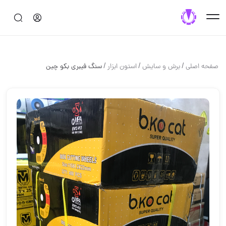
/
/
/
صفحه اصلی
برش و سايش
استون ابزار
سنگ فیبری بکو چین