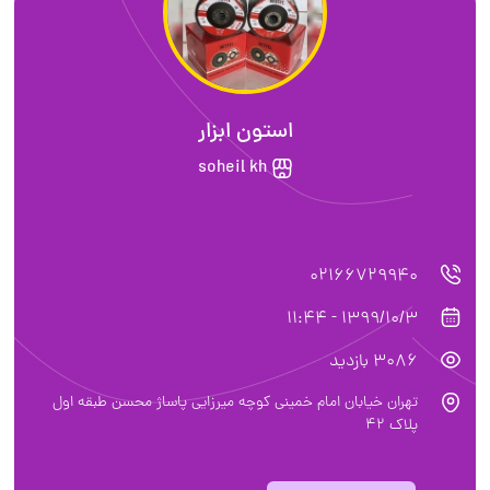
استون ابزار
soheil kh
02166729940
1399/10/3 - 11:44
3086 بازدید
تهران خیابان امام خمینی کوچه میرزایی پاساژ محسن طبقه اول
پلاک ۴۲