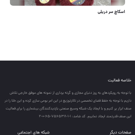
خرابی شیر برقی، یعنی توقف کار
خلاصه فعالیت
با توجه به رويكردهاي به روز دنياي مجازي و گرته برداري از نمونه هاي موفق خارجي تلاش
داريم با توجه به حفظ فضاي تخصصي در تالارتوزيع در اين امر بومي سازي كرده و اين خلا را در
صنف ابزار پر كنيم و با ايجاد يك شبكه وسيع صنعتي بازديدكنندگان بيشماري را براي فعاليت
اين صنف قدرتمند ايجاد نماييم. کد شامد: 1-1-756538-65-0-2
صفحات دیگر
شبکه های اجتماعی