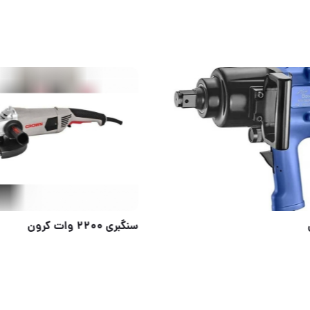
ست کنترل فلو ،پخش محصولات شرکت فلو،پخش تجهیزات مرادی PTM
بکس بادی