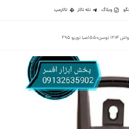
گو
وبلاگ
تله تالار
تالارمپ
 توسن1550صبا توربو 295