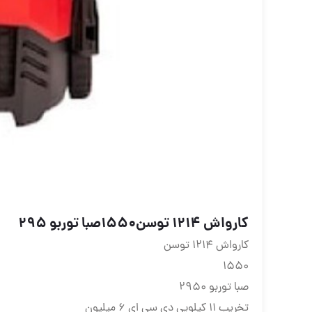
کارواش 1214 توسن1550صبا توربو 295
کارواش 1214 توسن
1550
صبا توربو 2950
تخریب 11 کیلویی دی سی ای 6 میلیون