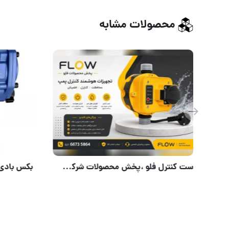
محصولات مشابه
جعبه بکس 37 عددی باس