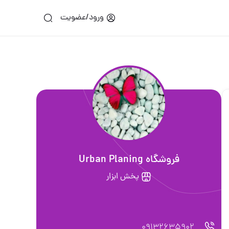
ورود/عضویت
فروشگاه Urban Planing
پخش ابزار
09132635902