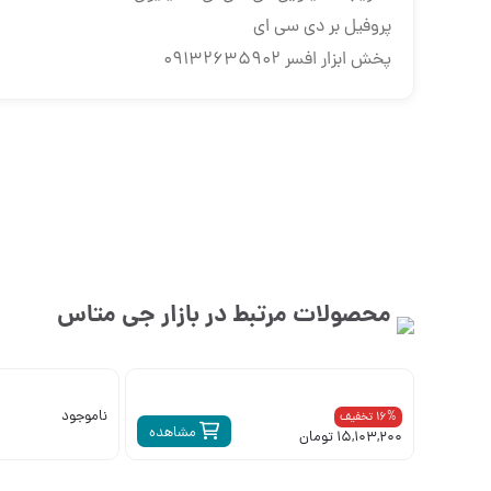
پروفیل بر دی سی ای
پخش ابزار افسر 09132635902
محصولات مرتبط در بازار
جی متاس
ناموجود
16% تخفیف
مشاهده
15,103,200 تومان