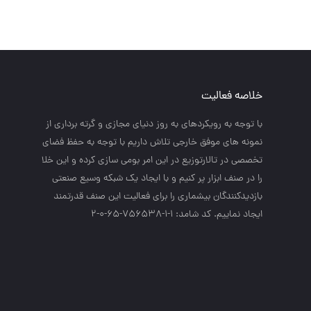
خلاصه فعالیت
با توجه به رويكردهاي به روز دنياي مجازي و گرته برداري از
نمونه هاي موفق خارجي تلاش داريم با توجه به حفظ فضاي
تخصصي در تالارتوزيع در اين امر بومي سازي كرده و اين خلا
را در صنف ابزار پر كنيم و با ايجاد يك شبكه وسيع صنعتي
بازديدكنندگان بيشماري را براي فعاليت اين صنف قدرتمند
ايجاد نماييم. کد شامد: 1-1-756538-65-0-2