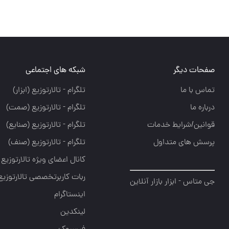
صفحات دیگر
شبکه های اجتماعی
تماس با ما
تلگرام - تالارتوزيع (ابزار)
درباره ما
تلگرام - تالارتوزيع (صمت)
قوانین/شرایط خدمات
تلگرام - تالارتوزيع (صنايع)
پرسش های متداول
تلگرام - تالارتوزیع (صنف)
کانال اعضای ویژه تالارتوزیع
ربات کاربرتخصصی تالارتوزیع
جی متاس - ابزار بازار آنلاین
اینستاگرام
لینکدین