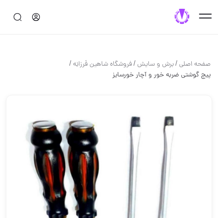
/
/
/
صفحه اصلی
برش و سايش
فروشگاه شاهین فَرزانِه
پیچ گوشتی ضربه خور و آچار خور️سایز