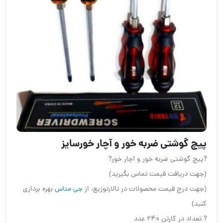
پیچ گوشتی ضربه خور و آچار خور️سایز
?پیچ گوشتی ضربه خور و آچار خور?
(جهت دریافت قیمت تماس بگیرید)
(جهت درج قیمت محصولات در تالارتوزیع، از
جی متاس
بهره برداری
کنید)
? تعداد در کارتن ۲۴۰ عدد