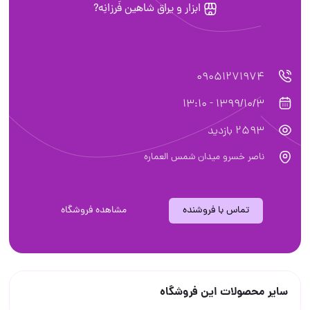
ابزار و یراق شاهین فَرزانِه?
09051271974
1399/10/3 - 13:10
2593 بازدید
ناصر خسرو میدان شمس العماره
تماس با فروشنده
مشاهده فروشگاه
سایر محصولات این فروشگاه