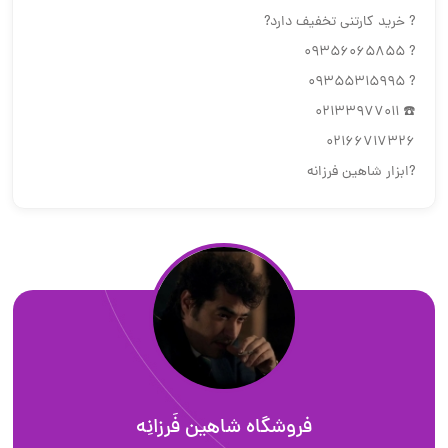
? خرید کارتنی تخفیف دارد?
? 09356065855
? 09355315995
☎️ 02133977011
02166717326
?ابزار شاهین فرزانه
فروشگاه شاهین فَرزانِه