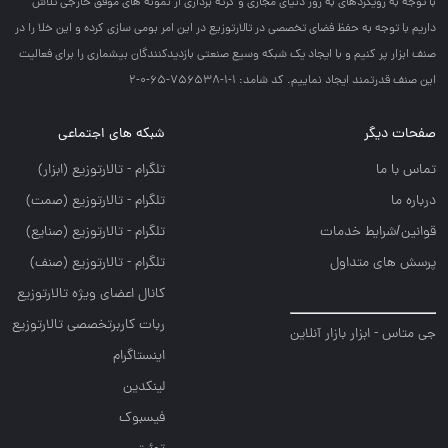
با توجه به رويكردهاي به روز دنياي مجازي و گرته برداري از نمونه هاي موفق خارجي تلاش
داريم با توجه به حفظ فضاي تخصصي در تالارتوزيع در اين امر بومي سازي كرده و اين خلا را در
صنف ابزار پر كنيم و با ايجاد يك شبكه وسيع صنعتي بازديدكنندگان بيشماري را براي فعاليت
اين صنف قدرتمند ايجاد نماييم. کد شامد: 1-1-756538-65-0-2
صفحات دیگر
شبکه های اجتماعی
تماس با ما
تلگرام - تالارتوزيع (ابزار)
درباره ما
تلگرام - تالارتوزيع (صمت)
قوانین/شرایط خدمات
تلگرام - تالارتوزيع (صنايع)
پرسش های متداول
تلگرام - تالارتوزیع (صنف)
کانال اعضای ویژه تالارتوزیع
ربات کاربرتخصصی تالارتوزیع
جی متاس - ابزار بازار آنلاین
اینستاگرام
لینکدین
فیسبوک