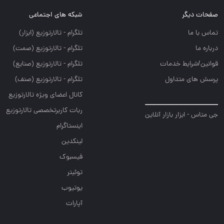
صفحات دیگر
شبکه های اجتماعی
تماس با ما
تلگرام - تالارتوزيع (ابزار)
درباره ما
تلگرام - تالارتوزيع (صمت)
قوانین/شرایط خدمات
تلگرام - تالارتوزيع (صنايع)
پرسش های متداول
تلگرام - تالارتوزیع (صنف)
کانال اعضای ویژه تالارتوزیع
ربات کاربرتخصصی تالارتوزیع
جی متاس - ابزار بازار آنلاین
اینستاگرام
لینکدین
فیسبوک
توئیتر
یوتیوب
آپارات