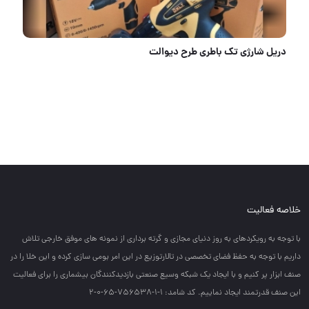
دریل شارژی تک باطری طرح دیوالت
خلاصه فعالیت
با توجه به رويكردهاي به روز دنياي مجازي و گرته برداري از نمونه هاي موفق خارجي تلاش
داريم با توجه به حفظ فضاي تخصصي در تالارتوزيع در اين امر بومي سازي كرده و اين خلا را در
صنف ابزار پر كنيم و با ايجاد يك شبكه وسيع صنعتي بازديدكنندگان بيشماري را براي فعاليت
اين صنف قدرتمند ايجاد نماييم. کد شامد: 1-1-756538-65-0-2