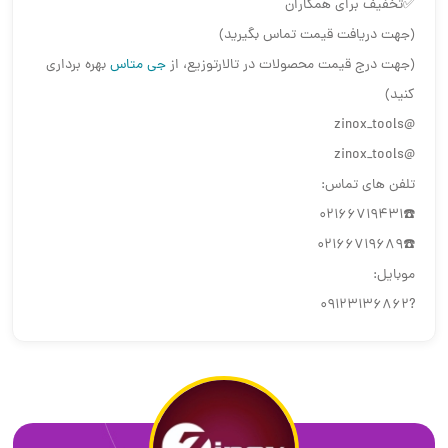
✅تخفیف برای همکاران
(جهت دریافت قیمت تماس بگیرید)
(جهت درج قیمت محصولات در تالارتوزیع، از
جی متاس
بهره برداری
کنید)
@zinox_tools
@zinox_tools
تلفن های تماس:
☎️02166719431
☎️02166719689
موبایل:
?09123136862