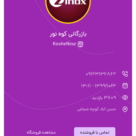
بازرگانی کوه نور
KooheNour
09123136862
1399/10/3 - 13:11
3709 بازدید
حسن آباد کوچه شجاعی
تماس با فروشنده
مشاهده فروشگاه