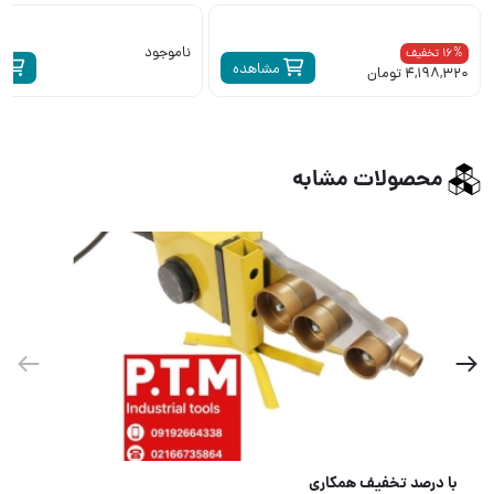
ناموجود
16% تخفیف
مشاهده
م
4,198,320 تومان
محصولات مشابه
با درصد تخفیف همکاری