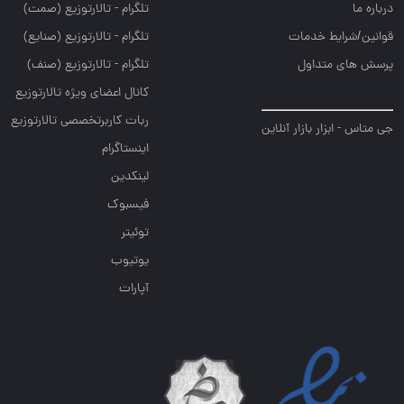
درباره ما
تلگرام - تالارتوزيع (صمت)
قوانین/شرایط خدمات
تلگرام - تالارتوزيع (صنايع)
پرسش های متداول
تلگرام - تالارتوزیع (صنف)
کانال اعضای ویژه تالارتوزیع
ربات کاربرتخصصی تالارتوزیع
جی متاس - ابزار بازار آنلاین
اینستاگرام
لینکدین
فیسبوک
توئیتر
یوتیوب
آپارات