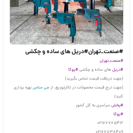
#صنعت_تهران#دریل های ساده و چکشی
#صنعت_تهران
#دریل
های ساده و چکشی
#پوکا
(جهت دریافت قیمت تماس بگیرید)
(جهت درج قیمت محصولات در تالارتوزیع، از
جی متاس
بهره برداری
کنید)
#پخش
سراسری به کل کشور
#پوکا
02166765412
02166738409