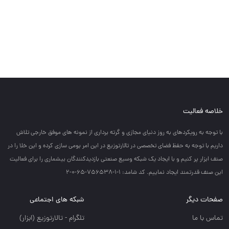
خلاصه فعالیت
با توجه به رويكردهاي به روز دنياي مجازي و گرته برداري از نمونه هاي موفق خارجي تلاش
داريم با توجه به حفظ فضاي تخصصي در تالارتوزيع در اين امر بومي سازي كرده و اين خلا را در
صنف ابزار پر كنيم و با ايجاد يك شبكه وسيع صنعتي بازديدكنندگان بيشماري را براي فعاليت
اين صنف قدرتمند ايجاد نماييم. کد شامد: 1-1-756538-65-0-2
صفحات دیگر
شبکه های اجتماعی
تماس با ما
تلگرام - تالارتوزيع (ابزار)