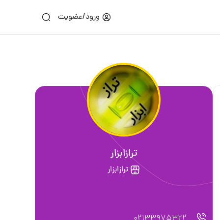
ورود/عضویت
ترازابزار
ترازابزار
02133975322