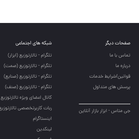
صفحات دیگر
شبکه های اجتماعی
تماس با ما
تلگرام - تالارتوزيع (ابزار)
درباره ما
تلگرام - تالارتوزيع (صمت)
قوانین/شرایط خدمات
تلگرام - تالارتوزيع (صنايع)
پرسش های متداول
تلگرام - تالارتوزیع (صنف)
کانال اعضای ویژه تالارتوزیع
ربات کاربرتخصصی تالارتوزیع
جی متاس - ابزار بازار آنلاین
اینستاگرام
لینکدین