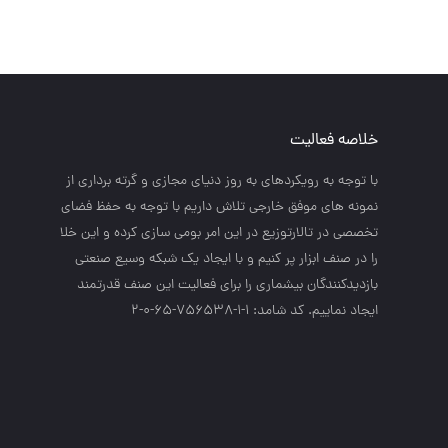
خلاصه فعالیت
با توجه به رويكردهاي به روز دنياي مجازي و گرته برداري از
نمونه هاي موفق خارجي تلاش داريم با توجه به حفظ فضاي
تخصصي در تالارتوزيع در اين امر بومي سازي كرده و اين خلا
را در صنف ابزار پر كنيم و با ايجاد يك شبكه وسيع صنعتي
بازديدكنندگان بيشماري را براي فعاليت اين صنف قدرتمند
ايجاد نماييم. کد شامد: 1-1-756538-65-0-2