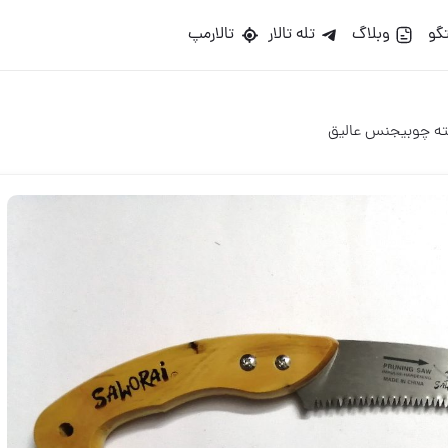
گو
وبلاگ
تله تالار
تالارمپ
ته چوبیجنس عالیق