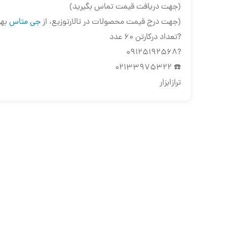
(جهت دریافت قیمت تماس بگیرید)
(جهت درج قیمت محصولات در تالارتوزیع، از
جی متاس
بهر
?تعداد درکارتن 60 عدد
?09125192568
☎️ 02133975322
ترازابزار