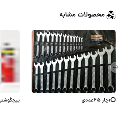
محصولات مشابه
مهارکش ‌
⭕️آچار 25عددی