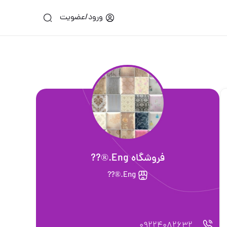
ورود/عضویت
فروشگاه Eng.®??
Eng.®??
09224082632