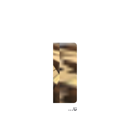
تایل چوبی ( کفپوش)