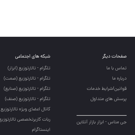
صفحات دیگر
شبکه های اجتماعی
تماس با ما
تلگرام - تالارتوزيع (ابزار)
درباره ما
تلگرام - تالارتوزيع (صمت)
قوانین/شرایط خدمات
تلگرام - تالارتوزيع (صنايع)
پرسش های متداول
تلگرام - تالارتوزیع (صنف)
کانال اعضای ویژه تالارتوزیع
ربات کاربرتخصصی تالارتوزیع
جی متاس - ابزار بازار آنلاین
اینستاگرام