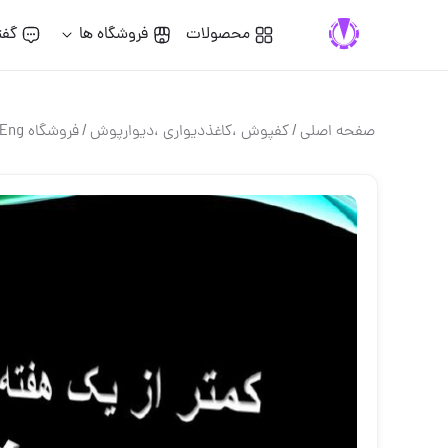
محصولات
فروشگاه ها
گفت
صفحه اصلی
/
کفپوش ،کاغذدیواری ،دیوارپوش
/
فروشگاه Eng.®??