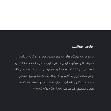
خلاصه فعالیت
با توجه به رويكردهاي به روز دنياي مجازي و گرته برداري از
نمونه هاي موفق خارجي تلاش داريم با توجه به حفظ فضاي
تخصصي در تالارتوزيع در اين امر بومي سازي كرده و اين خلا
را در صنف ابزار پر كنيم و با ايجاد يك شبكه وسيع صنعتي
بازديدكنندگان بيشماري را براي فعاليت اين صنف قدرتمند
ايجاد نماييم. کد شامد: 1-1-756538-65-0-2