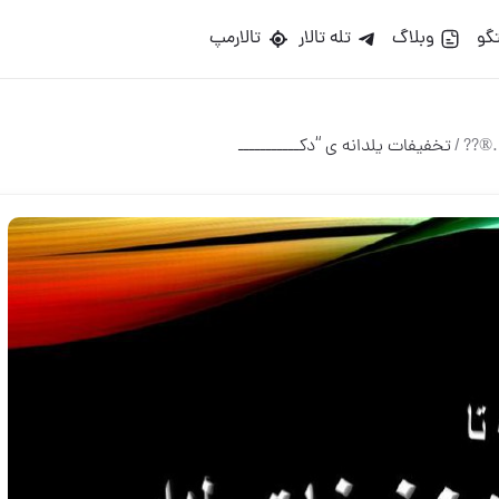
گو
وبلاگ
تله تالار
تالارمپ
/
تخفیفات یلدانه ی “دکـــــــــــ