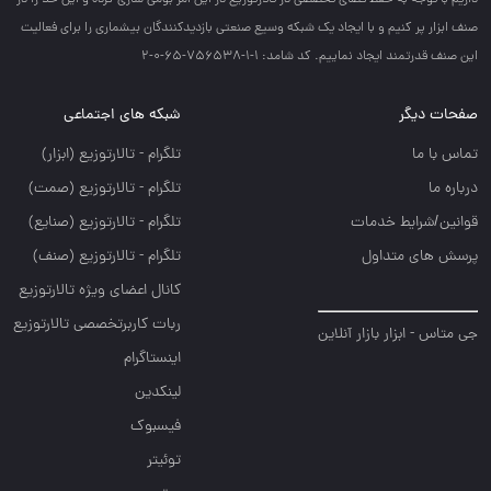
داريم با توجه به حفظ فضاي تخصصي در تالارتوزيع در اين امر بومي سازي كرده و اين خلا را در
صنف ابزار پر كنيم و با ايجاد يك شبكه وسيع صنعتي بازديدكنندگان بيشماري را براي فعاليت
اين صنف قدرتمند ايجاد نماييم. کد شامد: 1-1-756538-65-0-2
صفحات دیگر
شبکه های اجتماعی
تماس با ما
تلگرام - تالارتوزيع (ابزار)
درباره ما
تلگرام - تالارتوزيع (صمت)
قوانین/شرایط خدمات
تلگرام - تالارتوزيع (صنايع)
پرسش های متداول
تلگرام - تالارتوزیع (صنف)
کانال اعضای ویژه تالارتوزیع
ربات کاربرتخصصی تالارتوزیع
جی متاس - ابزار بازار آنلاین
اینستاگرام
لینکدین
فیسبوک
توئیتر