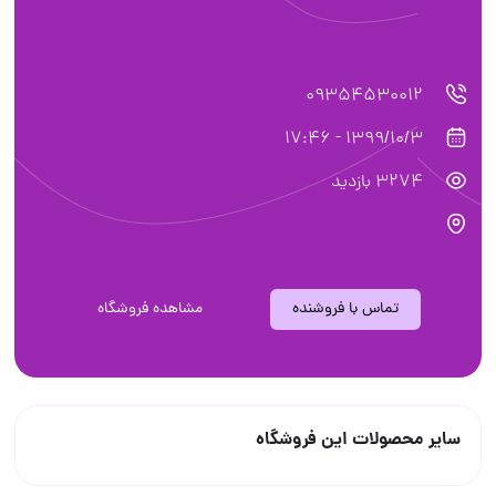
09354530012
1399/10/3 - 17:46
3274 بازدید
تماس با فروشنده
مشاهده فروشگاه
سایر محصولات این فروشگاه