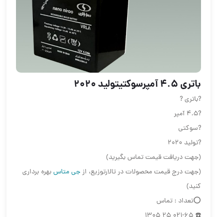
باتری ۴.۵ آمپرسوکتیتولید ۲۰۲۰
?باتری ?
?۴.۵ آمپر
?سوکتی
?تولید ۲۰۲۰
(جهت دریافت قیمت تماس بگیرید)
(جهت درج قیمت محصولات در تالارتوزیع، از
جی متاس
بهره برداری
کنید)
⭕️️تعداد : تماس
☎️ 021-65 25 1305