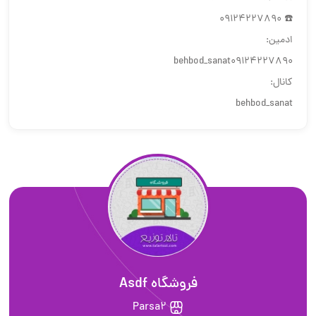
☎️ 09124227890
ادمین:
behbod_sanat09124227890
کانال:
behbod_sanat
فروشگاه Asdf
Parsa2