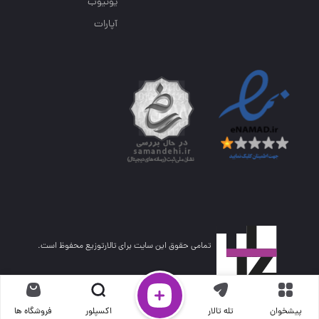
یوتیوب
آپارات
تمامی حقوق این سایت برای تالارتوزیع محفوظ است.
پیشخوان
تله تالار
اکسپلور
فروشگاه ها