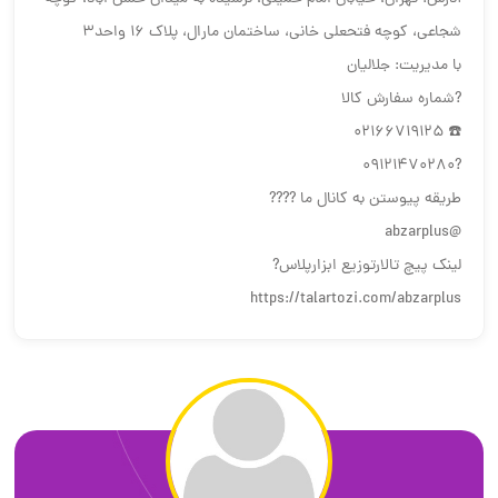
شجاعی، کوچه فتحعلی خانی، ساختمان مارال، پلاک ۱۶ واحد۳
با مدیریت: جلالیان
?شماره سفارش کالا
☎️ 02166719125
?09121470280
طریقه پیوستن به کانال ما ????
@abzarplus
لینک پیچ تالارتوزیع ابزارپلاس?
https://talartozi.com/abzarplus