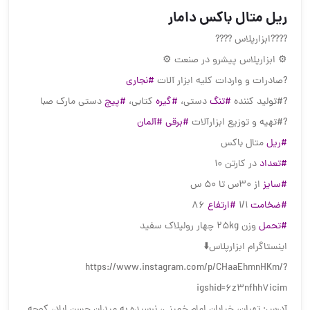
ریل متال باکس دامار
?️?️?️?️ابزارپلاس ?️?️?️?️
⚙ ابزارپلاس پیشرو در صنعت ⚙
?صادرات و واردات کلیه ابزار آلات
#نجاری
?#تولید کننده
#تنگ
دستی،
#گیره
کتابی،
#پیچ
دستی مارک صبا
?#تهیه و توزیع ابزارآلات
#برقی
#آلمان
#ریل
متال باکس
#تعداد
در کارتن 10
#سایز
از 30س تا 50 س
#ضخامت
1/1
#ارتفاع
86
#تحمل
وزن 25kg چهار رولپلاک سفید
اینستاگرام ابزارپلاس⬇️
https://www.instagram.com/p/CHaaEhmnHKm/?
igshid=6z3nfhh7icim
آدرس: تهران، خیابان امام خمینی، نرسیده به میدان حسن اباد، کوچه