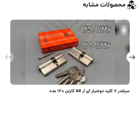
محصولات مشابه
سیلندر ۷ کلید کامپیوتری ناوارا NAVARA کارتن ۱۸۰ عدد ارسال بار به تمام نقاط کشور 09351097446 09201097