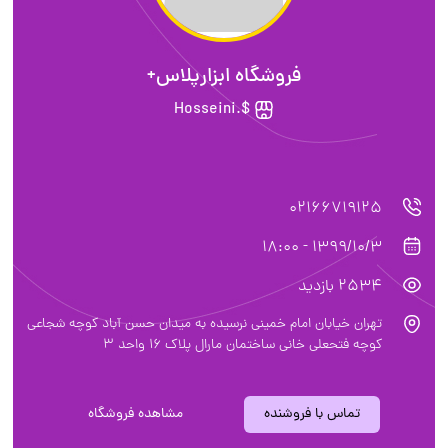
فروشگاه ابزارپلاس+
$.Hosseini
02166719125
1399/10/3 - 18:00
2534 بازدید
تهران خیابان امام خمینی نرسیده به میدان حسن آباد کوچه شجاعی
کوچه فتحعلی خانی ساختمان مارال پلاک 16 واحد 3
تماس با فروشنده
مشاهده فروشگاه