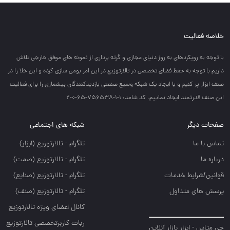
خلاصه فعالیت
با توجه به رويكردهاي به روز دنياي مجازي و گرته برداري از نمونه هاي موفق خارجي تلاش
داريم با توجه به حفظ فضاي تخصصي در تالارتوزيع در اين امر بومي سازي كرده و اين خلا را در
صنف ابزار پر كنيم و با ايجاد يك شبكه وسيع صنعتي بازديدكنندگان بيشماري را براي فعاليت
اين صنف قدرتمند ايجاد نماييم. کد شامد: 1-1-756538-65-0-2
صفحات دیگر
شبکه های اجتماعی
تماس با ما
تلگرام - تالارتوزيع (ابزار)
درباره ما
تلگرام - تالارتوزيع (صمت)
قوانین/شرایط خدمات
تلگرام - تالارتوزيع (صنايع)
پرسش های متداول
تلگرام - تالارتوزیع (صنف)
کانال اعضای ویژه تالارتوزیع
ربات کاربرتخصصی تالارتوزیع
جی متاس - ابزار بازار آنلاین