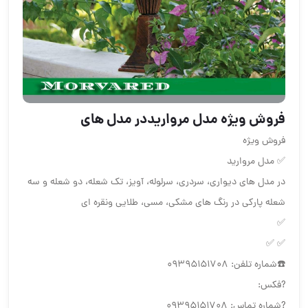
فروش ویژه مدل مرواریددر مدل های
فروش ویژه
✅ مدل مروارید
در مدل های ديواری، سردری، سرلوله، آويز، تک شعله، دو شعله و سه
شعله پارکی در رنگ های مشکی، مسی، طلايی ونقره ای
✅
✅ ✅
☎️شماره تلفن: 09395151708
?فکس:
?شماره تماس: 09395151708