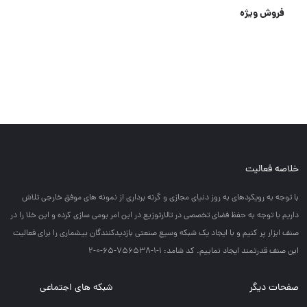
فروش ویژه
خلاصه فعالیت
با توجه به رويكردهاي به روز دنياي مجازي و گرته برداري از نمونه هاي موفق خارجي تلاش
داريم با توجه به حفظ فضاي تخصصي در تالارتوزيع در اين امر بومي سازي كرده و اين خلا را در
صنف ابزار پر كنيم و با ايجاد يك شبكه وسيع صنعتي بازديدكنندگان بيشماري را براي فعاليت
اين صنف قدرتمند ايجاد نماييم. کد شامد: 1-1-756538-65-0-2
صفحات دیگر
شبکه های اجتماعی