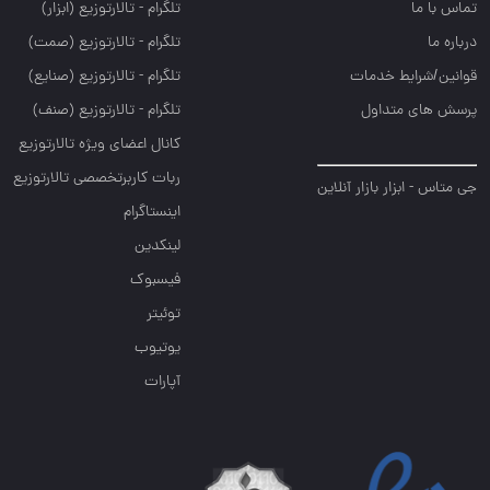
تماس با ما
تلگرام - تالارتوزيع (ابزار)
درباره ما
تلگرام - تالارتوزيع (صمت)
قوانین/شرایط خدمات
تلگرام - تالارتوزيع (صنايع)
پرسش های متداول
تلگرام - تالارتوزیع (صنف)
کانال اعضای ویژه تالارتوزیع
ربات کاربرتخصصی تالارتوزیع
جی متاس - ابزار بازار آنلاین
اینستاگرام
لینکدین
فیسبوک
توئیتر
یوتیوب
آپارات