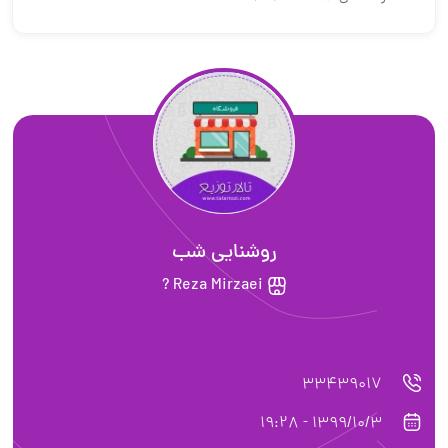
روشنایی شب
Reza Mirzaei ?
33439017
1399/10/3 - 19:28