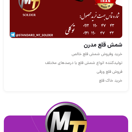
شمش قلع مدرن
خرید وفروش شمش قلع خالص
تولیدکننده انواع شمش قلع با درصدهای مختلف
فروش قلع ورقی
خرید خاک قلع