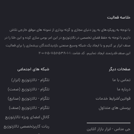
خلاصه فعالیت
با توجه به رويكردهاي به روز دنياي مجازي و گرته برداري از نمونه هاي موفق خارجي تلاش
داريم با توجه به حفظ فضاي تخصصي در تالارتوزيع در اين امر بومي سازي كرده و اين خلا را در
صنف ابزار پر كنيم و با ايجاد يك شبكه وسيع صنعتي بازديدكنندگان بيشماري را براي فعاليت
اين صنف قدرتمند ايجاد نماييم. کد شامد: 1-1-756538-65-0-2
صفحات دیگر
شبکه های اجتماعی
تماس با ما
تلگرام - تالارتوزيع (ابزار)
درباره ما
تلگرام - تالارتوزيع (صمت)
قوانین/شرایط خدمات
تلگرام - تالارتوزيع (صنايع)
پرسش های متداول
تلگرام - تالارتوزیع (صنف)
کانال اعضای ویژه تالارتوزیع
ربات کاربرتخصصی تالارتوزیع
جی متاس - ابزار بازار آنلاین