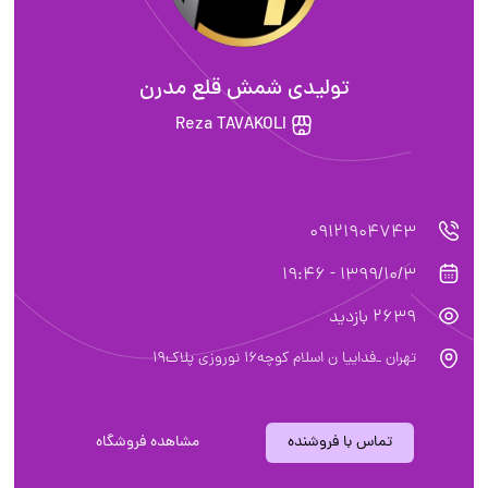
تولیدی شمش قلع مدرن
Reza TAVAKOLI
09121904743
1399/10/3 - 19:46
2639 بازدید
تهران _فداییا ن اسلام کوچه۱۶ نوروزی پلاک۱۹
تماس با فروشنده
مشاهده فروشگاه