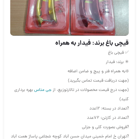
قیچی باغ️ برند: فیدار ️به همراه
✅ قیچی باغ
✳️ برند: فیدار
❇️به همراه فنر و پیچ و ضامن اضافه
(جهت دریافت قیمت تماس بگیرید)
(جهت درج قیمت محصولات در تالارتوزیع، از
جی متاس
بهره برداری
کنید)
?تعداد در بسته: ۱۲عدد
?تعداد در کارتن: ۷۲عدد
?فروش بصورت کلی و جزئی
?تهران خ امام خمینی میدان حسن آباد کوچه شجاعی پاساژ همت آباد