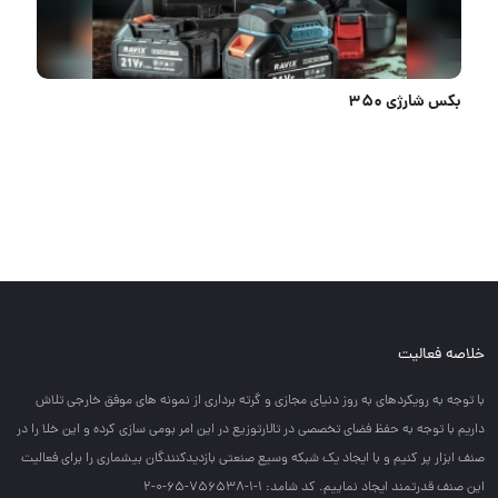
بکس شارژی ۳۵۰
خلاصه فعالیت
با توجه به رويكردهاي به روز دنياي مجازي و گرته برداري از نمونه هاي موفق خارجي تلاش
داريم با توجه به حفظ فضاي تخصصي در تالارتوزيع در اين امر بومي سازي كرده و اين خلا را در
صنف ابزار پر كنيم و با ايجاد يك شبكه وسيع صنعتي بازديدكنندگان بيشماري را براي فعاليت
اين صنف قدرتمند ايجاد نماييم. کد شامد: 1-1-756538-65-0-2