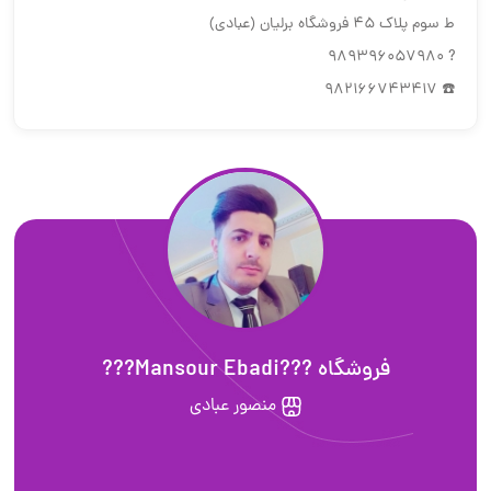
ط سوم پلاک ۴۵ فروشگاه برلیان (عبادی)
? 989396057980
☎️ 982166743417
فروشگاه ???Mansour Ebadi???
منصور عبادی