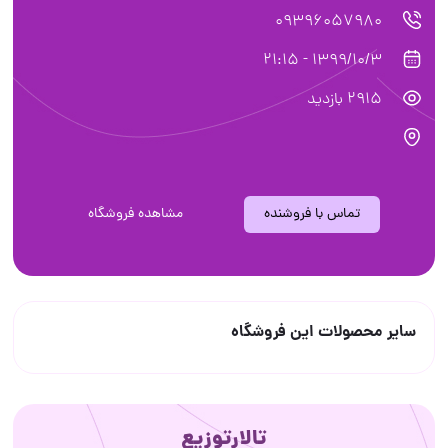
09396057980
1399/10/3 - 21:15
2915 بازدید
تماس با فروشنده
مشاهده فروشگاه
سایر محصولات این فروشگاه
تالارتوزیع