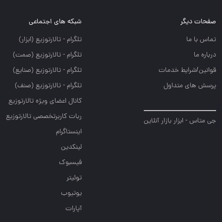
صفحات دیگر
شبکه های اجتماعی
تماس با ما
تلگرام - تالارتوزيع (ابزار)
درباره ما
تلگرام - تالارتوزيع (صمت)
قوانین/شرایط خدمات
تلگرام - تالارتوزيع (صنايع)
پرسش های متداول
تلگرام - تالارتوزیع (صنف)
کانال اعضای ویژه تالارتوزیع
ربات کاربرتخصصی تالارتوزیع
جی متاس - ابزار بازار آنلاین
اینستاگرام
لینکدین
فیسبوک
توئیتر
یوتیوب
آپارات