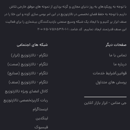
با توجه به رويكردهاي به روز دنياي مجازي و گرته برداري از نمونه هاي موفق خارجي تلاش
داريم با توجه به حفظ فضاي تخصصي در تالارتوزيع در اين امر بومي سازي كرده و اين خلا را در
صنف ابزار پر كنيم و با ايجاد يك شبكه وسيع صنعتي بازديدكنندگان بيشماري را براي فعاليت
اين صنف قدرتمند ايجاد نماييم. کد شامد: 1-1-756538-65-0-2
صفحات دیگر
شبکه های اجتماعی
تماس با ما
تلگرام - تالارتوزيع (ابزار)
درباره ما
تلگرام - تالارتوزيع (صمت)
قوانین/شرایط خدمات
تلگرام - تالارتوزيع (صنايع)
پرسش های متداول
تلگرام - تالارتوزیع (صنف)
کانال اعضای ویژه تالارتوزیع
ربات کاربرتخصصی تالارتوزیع
جی متاس - ابزار بازار آنلاین
اینستاگرام
لینکدین
فیسبوک