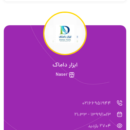
ابزار داماک
Naser
02166951944
1399/10/3 - 21:33
2704 بازدید