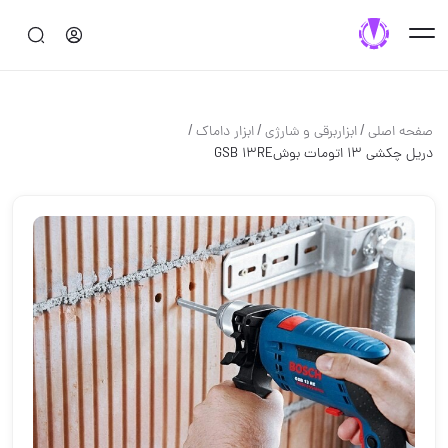
/
/
/
صفحه اصلی
ابزاربرقی و شارژی
ابزار داماک
دریل چکشی ۱۳ اتومات بوشGSB 13RE