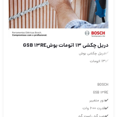
دریل چکشی ۱۳ اتومات بوشGSB 13RE
✅دریل چکشی بوش
✅۱۳ اتومات
BOSCH
GSB 13RE
✔️دور متغییر
✔️قدرت ۶۰۰ وات
✔️چپ گرد راست گرد