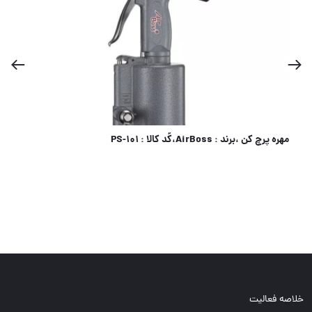
کفکش 28 متری برونل، پخش محصولات برونل،پخش تجهیزات مرادی PTM
خلاصه فعالیت