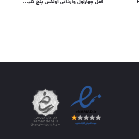
سیلندر ۷سانت دوشیار HT252