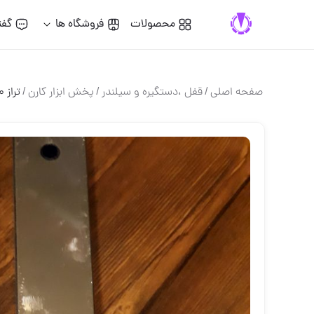
محصولات
فروشگاه ها
گفت
صفحه اصلی
/
قفل ،دستگيره و سيلندر
/
پخش ابزار کارن
/
تراز 40 و 50 سانت مگنتدار تیتان تع