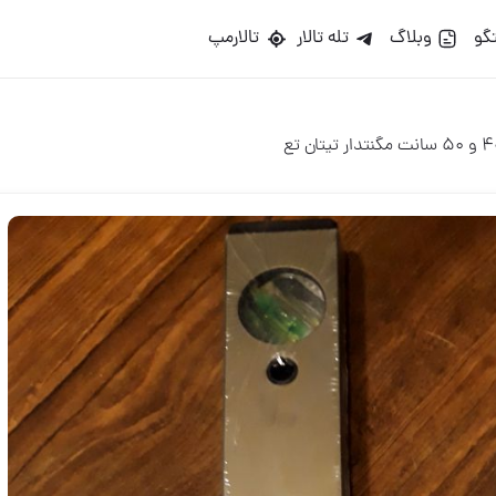
گو
وبلاگ
تله تالار
تالارمپ