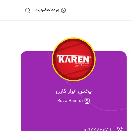
ورود/عضویت
پخش ابزار کارن
Reza Hamidi
02166740711