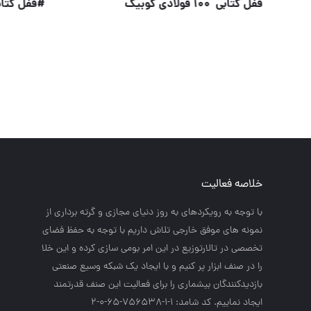
قفل کتابی برنجی گیلا
قفل کتابی 100 فولادی کو
خلاصه فعالیت
با توجه به رويكردهاي به روز دنياي مجازي و گرته برداري از
نمونه هاي موفق خارجي تلاش داريم با توجه به حفظ فضاي
تخصصي در تالارتوزيع در اين امر بومي سازي كرده و اين خلا
را در صنف ابزار پر كنيم و با ايجاد يك شبكه وسيع صنعتي
بازديدكنندگان بيشماري را براي فعاليت اين صنف قدرتمند
ايجاد نماييم. کد شامد: 1-1-756538-65-0-2