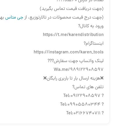
تعداد در کارتن 60عدد????
(جهت دریافت قیمت تماس بگیرید)
(جهت درج قیمت محصولات در تالارتوزیع، از
جی متاس
بهر
ورود به کانال?
https://t.me/karendistribution
اینستاگرام?
https://instagram.com/karen_tools
لینک واتساپ جهت سفارش???
Wa.me/989122908597
❌هزینه ارسال بار تا باربری رایگان❌
تلفن های تماس?
? Tel:09122908597
? Tel:09905580344
? Tel:02166740711