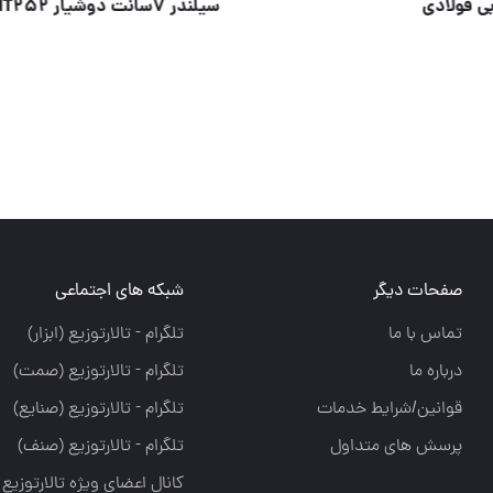
بیک
#قفل کتابی فولادی
صفحات دیگر
شبکه های اجتماعی
تماس با ما
تلگرام - تالارتوزيع (ابزار)
درباره ما
تلگرام - تالارتوزيع (صمت)
قوانین/شرایط خدمات
تلگرام - تالارتوزيع (صنايع)
پرسش های متداول
تلگرام - تالارتوزیع (صنف)
کانال اعضای ویژه تالارتوزیع