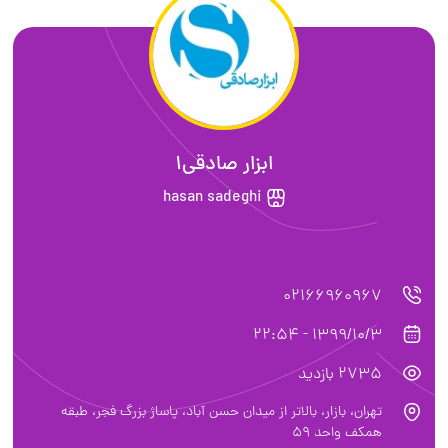
ابزار صادقی1
hasan sadeghi
02166960967
1399/10/3 - 22:54
2735 بازدید
تهران، بازار، بالاتر از میدان حسن آباد، پاساژ بزرگ فجر، طبقه
همکف واحد ۵٩