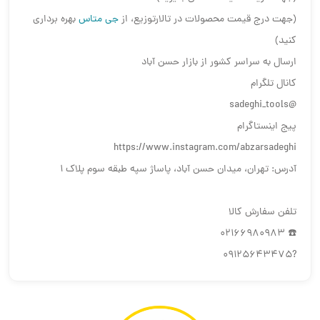
(جهت درج قیمت محصولات در تالارتوزیع، از
جی متاس
بهره برداری
کنید)
ارسال به سراسر کشور از بازار حسن آباد
کانال تلگرام
@sadeghi_tools
پیج اینستاگرام
https://www.instagram.com/abzarsadeghi
آدرس: تهران، میدان حسن آباد، پاساژ سپه طبقه سوم پلاک ۱
تلفن سفارش کالا
☎️ 02166980983
?09125643475