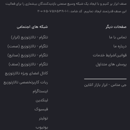
صنف ابزار پر كنيم و با ايجاد يك شبكه وسيع صنعتي بازديدكنندگان بيشماري را براي فعاليت
اين صنف قدرتمند ايجاد نماييم. کد شامد: 1-1-756538-65-0-2
صفحات دیگر
شبکه های اجتماعی
تماس با ما
تلگرام - تالارتوزيع (ابزار)
درباره ما
تلگرام - تالارتوزيع (صمت)
قوانین/شرایط خدمات
تلگرام - تالارتوزيع (صنايع)
پرسش های متداول
تلگرام - تالارتوزیع (صنف)
کانال اعضای ویژه تالارتوزیع
ربات کاربرتخصصی تالارتوزیع
جی متاس - ابزار بازار آنلاین
اینستاگرام
لینکدین
فیسبوک
توئیتر
یوتیوب