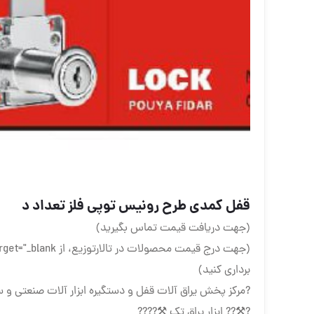
قفل کمدی طرح رونیس توپی فلز تعداد د
(جهت دریافت قیمت تماس بگیرید)
(جهت درج قیمت محصولات در تالارتوزیع، از
برداری کنید)
?️مرکز پخش یراق آلات قفل و دستگیره ابزار آلات صنعتی و ساخت
?⚒?? ابزار یراق تک ⚒????