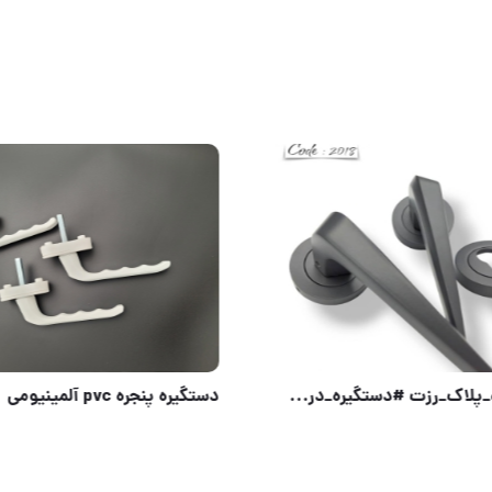
#نمایندگی_قفل_مهدی #پخش_محصولات_عمده نمایندگی محصولات شرکت قفل مهدی طبق لیست قیمت شرکت. با شرایط ویژ