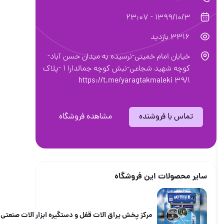
1399/10/3 - 23:07
3316 بازدید
خیابان امام خمینی-نرسیده به میدان حسن آباد-
كوچه شهید شجاعی-نبش كوچه جمالدارا ١ -پلاك
٣٩/١ https://t.me/yaragtakmaleki
تماس با فروشنده
مشاهده فروشگاه
سایر محصولات این فروشگاه
مرکز پخش یراق آلات قفل و دستگیره ابزار آلات صنعتی و سا