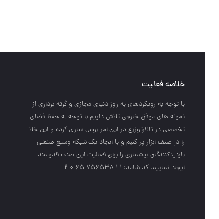
ص
خلاصه فعالیت
ت
با توجه به رويكردهاي به روز دنياي مجازي و گرته برداري از
نمونه هاي موفق خارجي تلاش داريم با توجه به حفظ فضاي
د
تخصصي در تالارتوزيع در اين امر بومي سازي كرده و اين خلا
ق
را در صنف ابزار پر كنيم و با ايجاد يك شبكه وسيع صنعتي
پ
بازديدكنندگان بيشماري را براي فعاليت اين صنف قدرتمند
ايجاد نماييم. کد شامد: 1-1-756538-65-0-2
ج