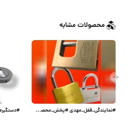
محصولات مشابه
قفل گاوصندوقی گلف GULF کارتن ۵۰ عدد