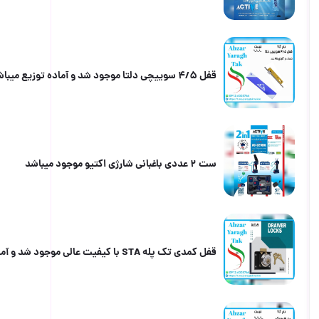
قفل ۴/۵ سوییچی دلتا موجود شد و آماده توزیع میباشد
ست ۲ عددی باغبانی شارژی اکتیو موجود میباشد
قفل کمدی تک پله STA با کیفیت عالی موجود شد و آماده توزیع میباشد