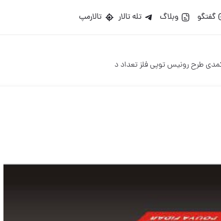
گو
وبلاگ
تله تالار
تالارمپ
طرح رونیس توپی فلز تعداد د