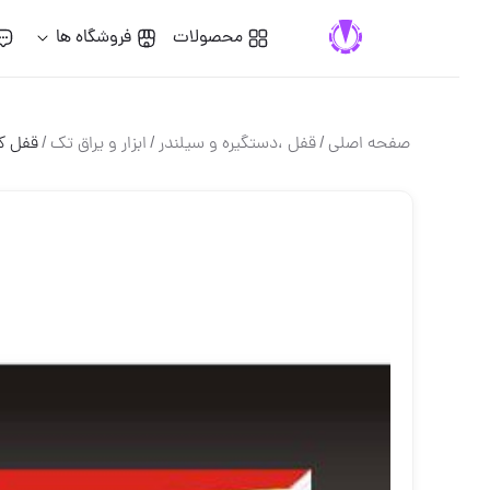
محصولات
فروشگاه ها
گفت
صفحه اصلی
/
قفل ،دستگيره و سيلندر
/
ابزار و یراق تك
/
قفل کمدی 