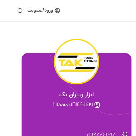
ورود/عضویت
ابزار و یراق تك
ᕼOᔕᔕEIᑎᗰᗩᒪEKI
02166761316