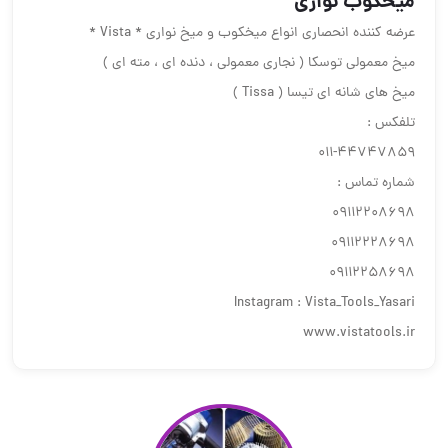
ميخكوب نوارى
عرضه كننده انحصارى انواع ميخكوب و ميخ نوارى * Vista *
ميخ معمولى توسكا ( نجارى معمولى ، دنده اى ، مته اى )
ميخ هاى شانه اى تيسا ( Tissa )
تلفكس :
٤٤٧٤٧٨٥٩-٠١١
شماره تماس :
٠٩١١٢٢٠٨٦٩٨
٠٩١١٢٢٢٨٦٩٨
٠٩١١٢٢٥٨٦٩٨
Instagram : Vista_Tools_Yasari
www.vistatools.ir