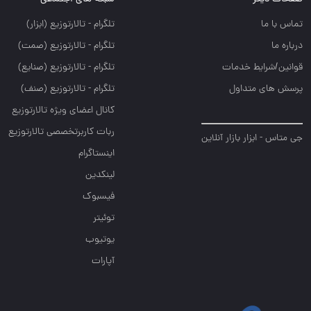
تماس با ما
تلگرام - تالارتوزيع (ابزار)
درباره ما
تلگرام - تالارتوزيع (صمت)
قوانین/شرایط خدمات
تلگرام - تالارتوزيع (صنايع)
پرسش های متداول
تلگرام - تالارتوزیع (صنف)
کانال اعضای ویژه تالارتوزیع
ربات کاربرتخصصی تالارتوزیع
جی متاس - ابزار بازار آنلاین
اینستاگرام
لینکدین
فیسبوک
توئیتر
یوتیوب
آپارات