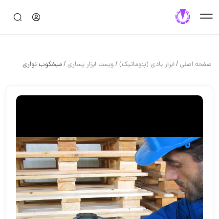
/
/
/
صفحه اصلی
ابزار بادي (پنوماتيك)
ويستا ابزار يسارى
ميخكوب نوارى