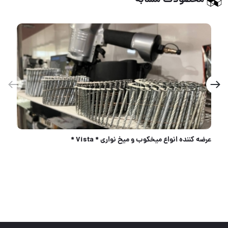
محصولات مشابه
عرضه كننده انواع ميخكوب و ميخ نوارى * Vista *