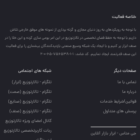
خلاصه فعالیت
با توجه به رويكردهاي به روز دنياي مجازي و گرته برداري از نمونه هاي موفق خارجي تلاش
داريم با توجه به حفظ فضاي تخصصي در تالارتوزيع در اين امر بومي سازي كرده و اين خلا را در
صنف ابزار پر كنيم و با ايجاد يك شبكه وسيع صنعتي بازديدكنندگان بيشماري را براي فعاليت
اين صنف قدرتمند ايجاد نماييم. کد شامد: 1-1-756538-65-0-2
صفحات دیگر
شبکه های اجتماعی
تماس با ما
تلگرام - تالارتوزيع (ابزار)
درباره ما
تلگرام - تالارتوزيع (صمت)
قوانین/شرایط خدمات
تلگرام - تالارتوزيع (صنايع)
پرسش های متداول
تلگرام - تالارتوزیع (صنف)
کانال اعضای ویژه تالارتوزیع
ربات کاربرتخصصی تالارتوزیع
جی متاس - ابزار بازار آنلاین