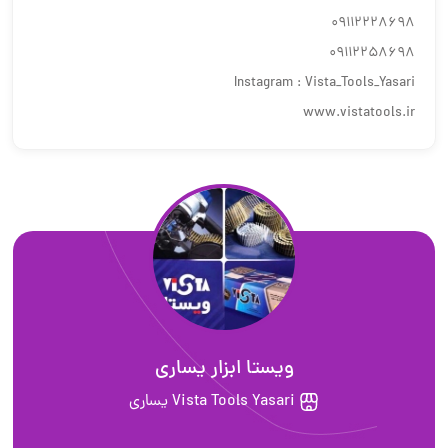
٠٩١١٢٢٢٨٦٩٨
٠٩١١٢٢٥٨٦٩٨
Instagram : Vista_Tools_Yasari
www.vistatools.ir
ويستا ابزار يسارى
Vista Tools Yasari يساري