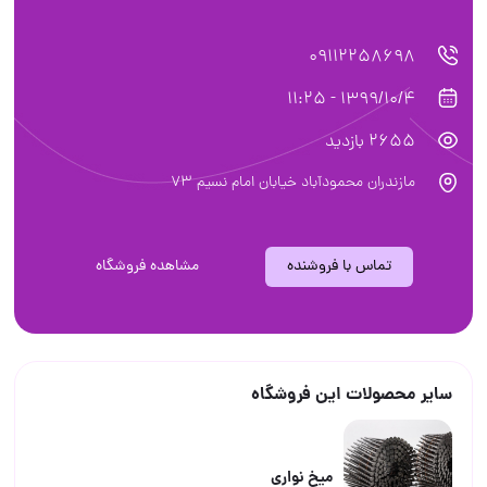
09112258698
1399/10/4 - 11:25
2655 بازدید
مازندران محمودآباد خيابان امام نسيم ٧٣
تماس با فروشنده
مشاهده فروشگاه
سایر محصولات این فروشگاه
ميخ نوارى