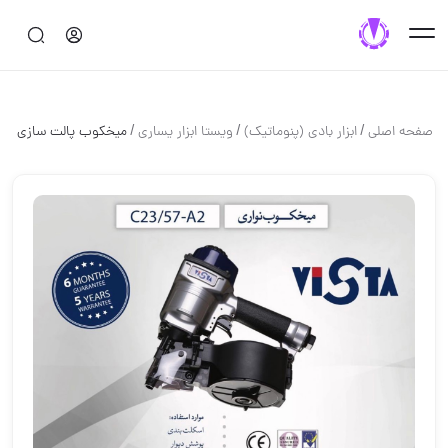
/
/
/
صفحه اصلی
ابزار بادي (پنوماتيك)
ويستا ابزار يسارى
ميخكوب پالت سازى