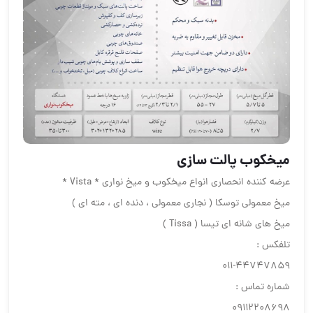
ميخكوب پالت سازى
عرضه كننده انحصارى انواع ميخكوب و ميخ نوارى * Vista *
ميخ معمولى توسكا ( نجارى معمولى ، دنده اى ، مته اى )
ميخ هاى شانه اى تيسا ( Tissa )
تلفكس :
٤٤٧٤٧٨٥٩-٠١١
شماره تماس :
٠٩١١٢٢٠٨٦٩٨