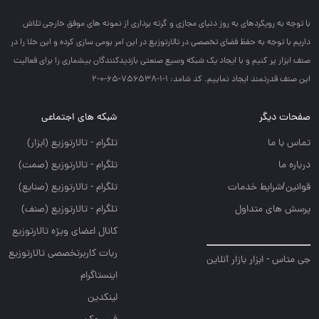
با توجه به رويكردهاي به روز دنياي مجازي و گرته برداري از نمونه هاي موفق خارجي تلاش
داريم با توجه به حفظ فضاي تخصصي در تالارتوزيع در اين امر بومي سازي كرده و اين خلا را در
صنف ابزار پر كنيم و با ايجاد يك شبكه وسيع صنعتي بازديدكنندگان بيشماري را براي فعاليت
اين صنف قدرتمند ايجاد نماييم. کد شامد: 1-1-756538-65-0-2
صفحات دیگر
شبکه های اجتماعی
تماس با ما
تلگرام - تالارتوزيع (ابزار)
درباره ما
تلگرام - تالارتوزيع (صمت)
قوانین/شرایط خدمات
تلگرام - تالارتوزيع (صنايع)
پرسش های متداول
تلگرام - تالارتوزیع (صنف)
کانال اعضای ویژه تالارتوزیع
ربات کاربرتخصصی تالارتوزیع
جی متاس - ابزار بازار آنلاین
اینستاگرام
لینکدین