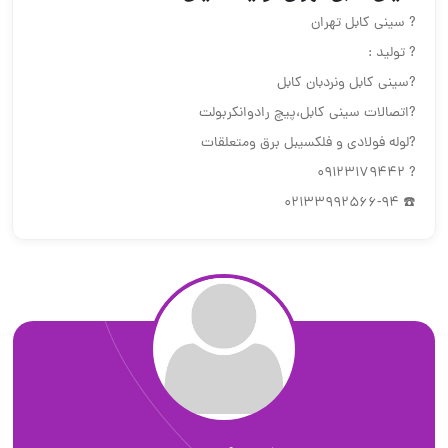
? سینی کابل تهران
? تولید :
?سینی کابل ونردبان کابل
?اتصالات سینی کابل،پیچ رادوانکربولت
?لوله فولادی و فلکسیبل برق ومتعلقات
? 09123179442
☎️ 02133992566-94