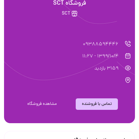
فروشگاه SCT
SCT
09388594446
1399/10/4 - 11:27
3159 بازدید
تماس با فروشنده
مشاهده فروشگاه