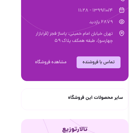
1399/10/4 - 11:28
2879 بازدید
تهران خیابان امام خمینی، پاساژ فجر (فرابازار
چهارسو)، طبقه همکف پلاک 59
تماس با فروشنده
مشاهده فروشگاه
سایر محصولات این فروشگاه
تالارتوزیع