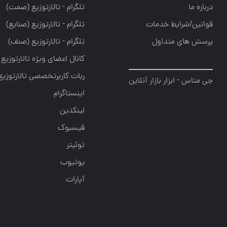
درباره ما
تلگرام - تالارتوزيع (صمت)
قوانین/شرایط خدمات
تلگرام - تالارتوزيع (صنايع)
پرسش های متداول
تلگرام - تالارتوزیع (صنف)
کانال اعضای ویژه تالارتوزیع
ربات کاربرتخصصی تالارتوزیع
جی متاس - ابزار بازار آنلاین
اینستاگرام
لینکدین
فیسبوک
توئیتر
یوتیوب
آپارات