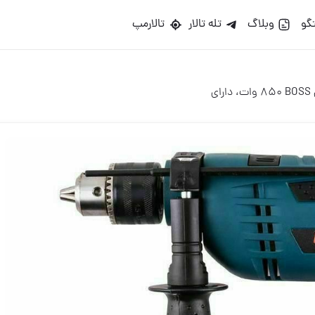
گو
وبلاگ
تله تالار
تالارمپ