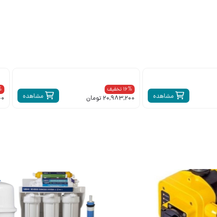
16% تخفیف
6%
مشاهده
مشاهده
20,983,200 تومان
200