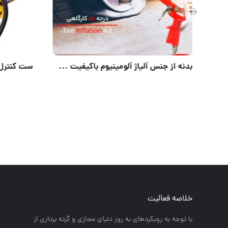
مینی فرز ۸۰۰ وات صنعتی ادون
خلاصه فعالیت
با توجه به رويكردهاي به روز دنياي مجازي و گرته برداري از