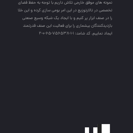
نمونه هاي موفق خارجي تلاش داريم با توجه به حفظ فضاي
تخصصي در تالارتوزيع در اين امر بومي سازي كرده و اين خلا
را در صنف ابزار پر كنيم و با ايجاد يك شبكه وسيع صنعتي
بازديدكنندگان بيشماري را براي فعاليت اين صنف قدرتمند
ايجاد نماييم. کد شامد: 1-1-756538-65-0-2