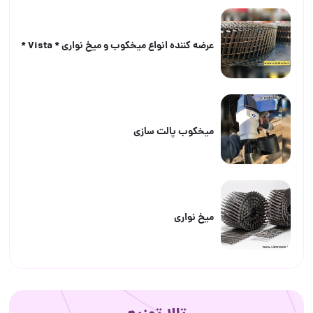
عرضه كننده انواع ميخكوب و ميخ نوارى * Vista *
ميخكوب پالت سازى
ميخ نوارى