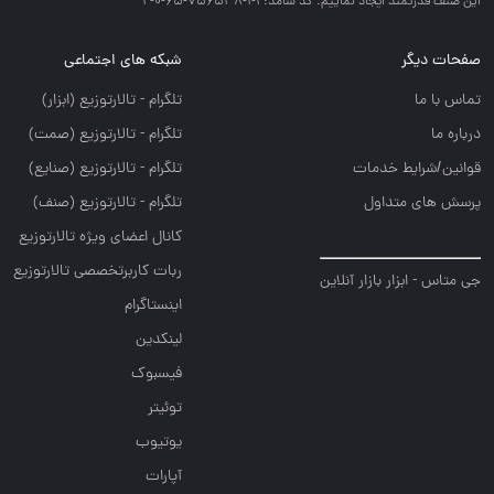
اين صنف قدرتمند ايجاد نماييم. کد شامد: 1-1-756538-65-0-2
صفحات دیگر
شبکه های اجتماعی
تماس با ما
تلگرام - تالارتوزيع (ابزار)
درباره ما
تلگرام - تالارتوزيع (صمت)
قوانین/شرایط خدمات
تلگرام - تالارتوزيع (صنايع)
پرسش های متداول
تلگرام - تالارتوزیع (صنف)
کانال اعضای ویژه تالارتوزیع
ربات کاربرتخصصی تالارتوزیع
جی متاس - ابزار بازار آنلاین
اینستاگرام
لینکدین
فیسبوک
توئیتر
یوتیوب
آپارات