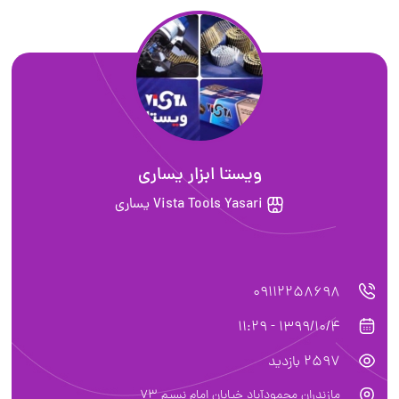
ويستا ابزار يسارى
Vista Tools Yasari يساري
09112258698
1399/10/4 - 11:29
2597 بازدید
مازندران محمودآباد خيابان امام نسيم ٧٣