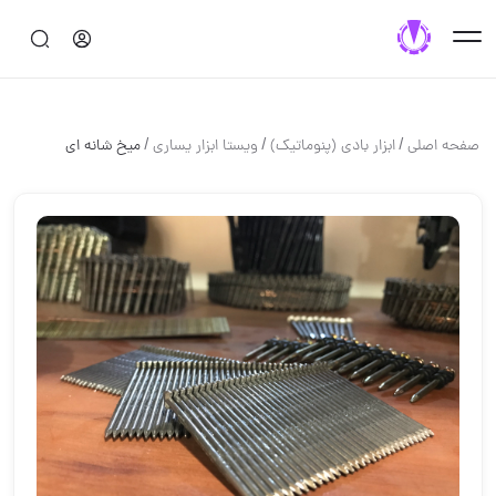
/
/
/
صفحه اصلی
ابزار بادي (پنوماتيك)
ويستا ابزار يسارى
ميخ شانه اى