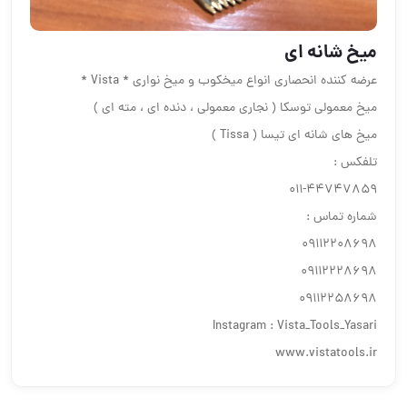
ميخ شانه اى
عرضه كننده انحصارى انواع ميخكوب و ميخ نوارى * Vista *
ميخ معمولى توسكا ( نجارى معمولى ، دنده اى ، مته اى )
ميخ هاى شانه اى تيسا ( Tissa )
تلفكس :
٤٤٧٤٧٨٥٩-٠١١
شماره تماس :
٠٩١١٢٢٠٨٦٩٨
٠٩١١٢٢٢٨٦٩٨
٠٩١١٢٢٥٨٦٩٨
Instagram : Vista_Tools_Yasari
www.vistatools.ir