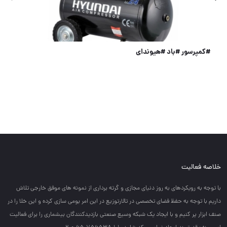
فرز انگشتی صنعتی AirBoss
خلاصه فعالیت
با توجه به رويكردهاي به روز دنياي مجازي و گرته برداري از نمونه هاي موفق خارجي تلاش
داريم با توجه به حفظ فضاي تخصصي در تالارتوزيع در اين امر بومي سازي كرده و اين خلا را در
صنف ابزار پر كنيم و با ايجاد يك شبكه وسيع صنعتي بازديدكنندگان بيشماري را براي فعاليت