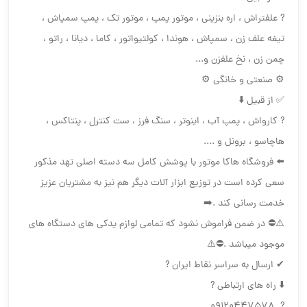
?️ علفتراش ، اره بنزینی ، موتور پمپ ، موتور تک ، پمپ سمپاش ،
تیغه علف زن ، سمپاش ، هوندا ، کولتیواتور ، کاما ، دیانا ، راتو ،
چمن زن ، نخ علفزن و...
⚙ صنعتی و خانگی ⚙
✅ از قبیل ⬇️
?️ کارواش ، پمپ آب ، اینوتر ، سنگ فرز ، ست کنترل ، پنتاکس ،
هاچاسو ، برونل و ....
⬅️ فروشگاه هاکا موتور با پوشش کامل سه دسته اصلی تهد مذکور
سعی کرده است در توزیع ابزار آلات دیگر هم نیز به مشتریان عزیز
خدمت رسانی کند .➡️
⚠️⛔ در ضمن فراموش نشود که تمامی لوازم یدکی های دستگاه های
موجود میباشد .⛔⚠️
✔ ارسال به سراسر نقاط ایران ?
⬇️ راه های ارتباطی ?
? 09120447578