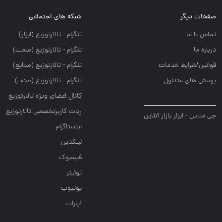
صفحات دیگر
شبکه های اجتماعی
تماس با ما
تلگرام - تالارتوزيع (ابزار)
درباره ما
تلگرام - تالارتوزيع (صمت)
قوانین/شرایط خدمات
تلگرام - تالارتوزيع (صنايع)
پرسش های متداول
تلگرام - تالارتوزیع (صنف)
کانال اعضای ویژه تالارتوزیع
ربات کاربرتخصصی تالارتوزیع
جی متاس - ابزار بازار آنلاین
اینستاگرام
لینکدین
فیسبوک
توئیتر
یوتیوب
آپارات