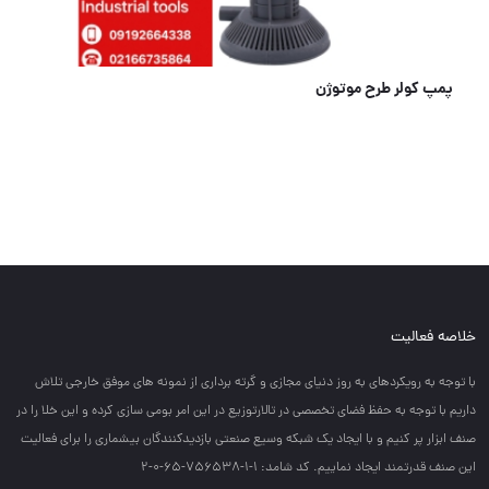
پمپ کولر طرح موتوژن
خلاصه فعالیت
با توجه به رويكردهاي به روز دنياي مجازي و گرته برداري از نمونه هاي موفق خارجي تلاش
داريم با توجه به حفظ فضاي تخصصي در تالارتوزيع در اين امر بومي سازي كرده و اين خلا را در
صنف ابزار پر كنيم و با ايجاد يك شبكه وسيع صنعتي بازديدكنندگان بيشماري را براي فعاليت
اين صنف قدرتمند ايجاد نماييم. کد شامد: 1-1-756538-65-0-2