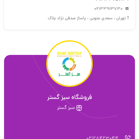
☎️ 02133913730
? تهران ، سعدی جنوبی ، پاساژ صدقی نژاد پلاک
فروشگاه سبز گستر
سبز گستر
02128423044