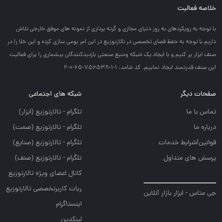
خلاصه فعالیت
با توجه به رويكردهاي به روز دنياي مجازي و گرته برداري از نمونه هاي موفق خارجي تلاش
داريم با توجه به حفظ فضاي تخصصي در تالارتوزيع در اين امر بومي سازي كرده و اين خلا را در
صنف ابزار پر كنيم و با ايجاد يك شبكه وسيع صنعتي بازديدكنندگان بيشماري را براي فعاليت
اين صنف قدرتمند ايجاد نماييم. کد شامد: 1-1-756538-65-0-2
صفحات دیگر
شبکه های اجتماعی
تماس با ما
تلگرام - تالارتوزيع (ابزار)
درباره ما
تلگرام - تالارتوزيع (صمت)
قوانین/شرایط خدمات
تلگرام - تالارتوزيع (صنايع)
پرسش های متداول
تلگرام - تالارتوزیع (صنف)
کانال اعضای ویژه تالارتوزیع
ربات کاربرتخصصی تالارتوزیع
جی متاس - ابزار بازار آنلاین
اینستاگرام
لینکدین