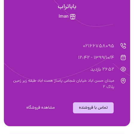
باباتراب
Iman
02166758095
1399/10/4 - 12:42
2652 بازدید
میدان حسن اباد خیابان شجاعی پاساژ همت اباد طبقه زیر زمین
پلاک ۲
تماس با فروشنده
مشاهده فروشگاه