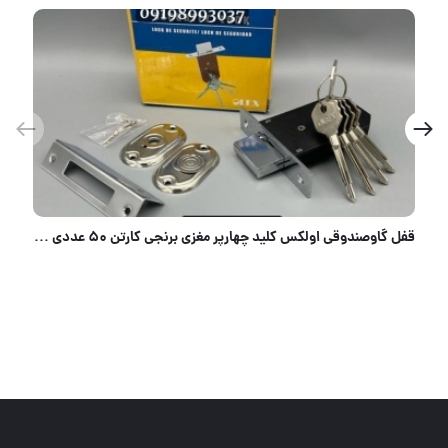
قفل کتابی 100 فولادی دوشیار AXENZ کلید دوشیار پله ای برنجی مغزی کامل برنجیییی کیفیت عالی/دارای ضما