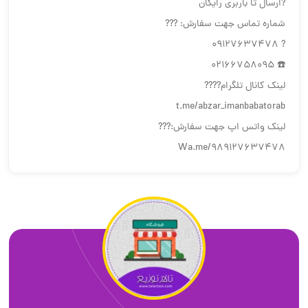
?ارسال تا باربري رايگان
شماره تماس جهت سفارش: ???
? 09127637478
☎️ 02166758095
لینک كانال تلگرام????
t.me/abzar_imanbabatorab
لينك واتس اپ جهت سفارش:???
Wa.me/989127637478