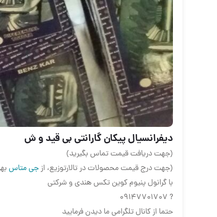
دیفرانسیال پیکان گارانتی بی قید و ش
(جهت دریافت قیمت تماس بگیرید)
(جهت درج قیمت محصولات در تالارتوزیع، از
جی متاس
بهر
با گرانول پنیوم کوین تکس هندی و شرکتی
? 09147701707
حتما از کانال تلگرامی ما دیدن فرمایید