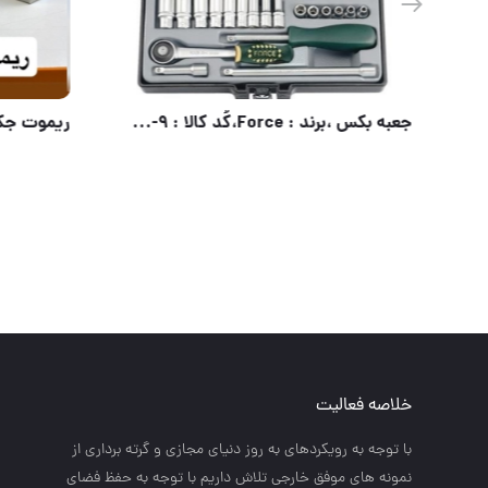
جعبه بکس برند فورس کد۴۱۷۱
خلاصه فعالیت
با توجه به رويكردهاي به روز دنياي مجازي و گرته برداري از
نمونه هاي موفق خارجي تلاش داريم با توجه به حفظ فضاي