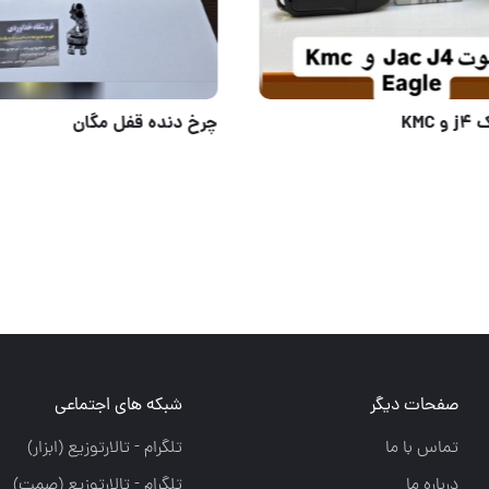
جعبه بکس ،برند : Force،کُد کالا : 2253S-9
ریموت جک j4 و KMC
صفحات دیگر
شبکه های اجتماعی
تماس با ما
تلگرام - تالارتوزيع (ابزار)
درباره ما
تلگرام - تالارتوزيع (صمت)