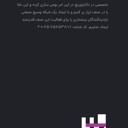
تخصصي در تالارتوزيع در اين امر بومي سازي كرده و اين خلا
را در صنف ابزار پر كنيم و با ايجاد يك شبكه وسيع صنعتي
بازديدكنندگان بيشماري را براي فعاليت اين صنف قدرتمند
ايجاد نماييم. کد شامد: 1-1-756538-65-0-2