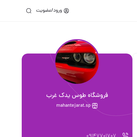
ورود/عضویت
فروشگاه طوس یدک غرب
mahantejarat.sp
09147701707