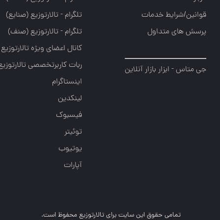
قوانین/شرایط خدمات
تلگرام - تالارتوزيع (صنايع)
پرسش های متداول
تلگرام - تالارتوزیع (صنف)
کانال اعضای ویژه تالارتوزیع
ربات کاربرتخصصی تالارتوزیع
جی متاس - ابزار بازار آنلاین
اینستاگرام
لینکدین
فیسبوک
توئیتر
یوتیوب
آپارات
تمامی حقوق این سایت برای تالارتوزیع محفوظ است.