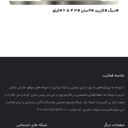
#دیگ #کاربید #۴سایز #۳ ۴ ۵ ۶ #کیلو
خلاصه فعالیت
با توجه به رويكردهاي به روز دنياي مجازي و گرته برداري از نمونه هاي موفق خارجي تلاش
داريم با توجه به حفظ فضاي تخصصي در تالارتوزيع در اين امر بومي سازي كرده و اين خلا را در
صنف ابزار پر كنيم و با ايجاد يك شبكه وسيع صنعتي بازديدكنندگان بيشماري را براي فعاليت
اين صنف قدرتمند ايجاد نماييم. کد شامد: 1-1-756538-65-0-2
صفحات دیگر
شبکه های اجتماعی