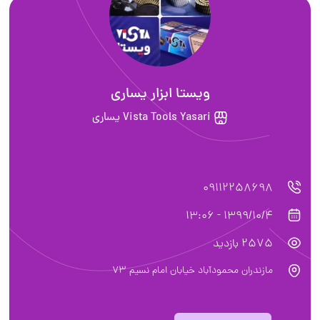
ويستا ابزار يسارى
Vista Tools Yasari يساري
09112258698
1399/10/4 - 13:06
2575 بازدید
مازندران محمودآباد خيابان امام نسيم ٧٣