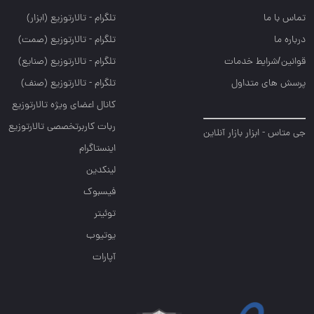
تماس با ما
تلگرام - تالارتوزيع (ابزار)
درباره ما
تلگرام - تالارتوزيع (صمت)
قوانین/شرایط خدمات
تلگرام - تالارتوزيع (صنايع)
پرسش های متداول
تلگرام - تالارتوزیع (صنف)
کانال اعضای ویژه تالارتوزیع
ربات کاربرتخصصی تالارتوزیع
جی متاس - ابزار بازار آنلاین
اینستاگرام
لینکدین
فیسبوک
توئیتر
یوتیوب
آپارات