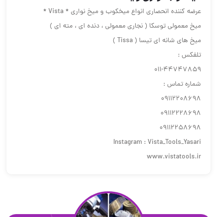
عرضه كننده انحصارى انواع ميخكوب و ميخ نوارى * Vista *
ميخ معمولى توسكا ( نجارى معمولى ، دنده اى ، مته اى )
ميخ هاى شانه اى تيسا ( Tissa )
تلفكس :
٤٤٧٤٧٨٥٩-٠١١
شماره تماس :
٠٩١١٢٢٠٨٦٩٨
٠٩١١٢٢٢٨٦٩٨
٠٩١١٢٢٥٨٦٩٨
Instagram : Vista_Tools_Yasari
www.vistatools.ir