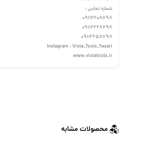
شماره تماس :
٠٩١١٢٢٠٨٦٩٨
٠٩١١٢٢٢٨٦٩٨
٠٩١١٢٢٥٨٦٩٨
Instagram : Vista_Tools_Yasari
www.vistatools.ir
محصولات مشابه