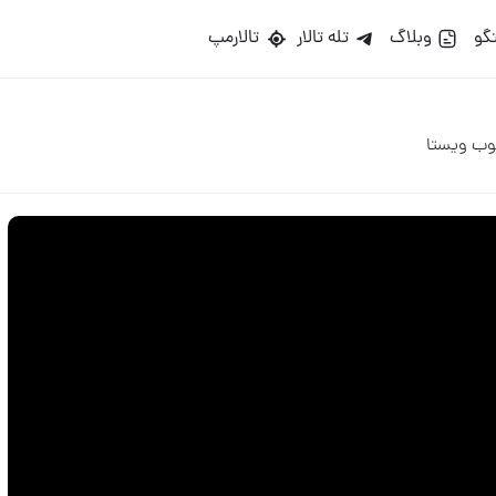
گو
وبلاگ
تله تالار
تالارمپ
ب ويستا