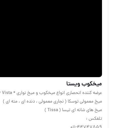
ميخكوب ويستا
عرضه كننده انحصارى انواع ميخكوب و ميخ نوارى * Vista *
ميخ معمولى توسكا ( نجارى معمولى ، دنده اى ، مته اى )
ميخ هاى شانه اى تيسا ( Tissa )
تلفكس :
٤٤٧٤٧٨٥٩-٠١١