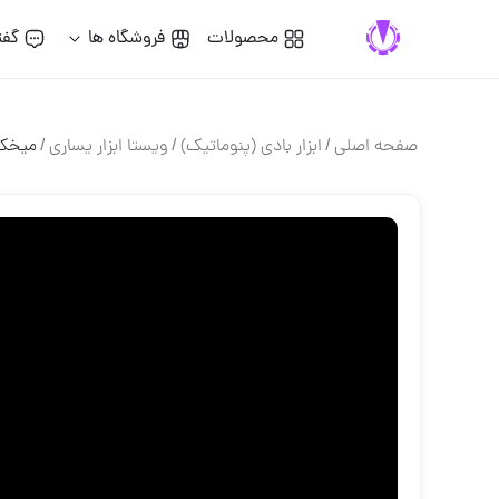
محصولات
فروشگاه ها
گفت
صفحه اصلی
/
ابزار بادي (پنوماتيك)
/
ويستا ابزار يسارى
/
ميخكو