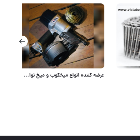
دستگاه گریس پمپ بادی 50 لیتری FAT فروشگاه تکنیک صنعت آدرس فروشگاه: تهران، خیابان امام خمینی، پاساژ ا
ميخ ويستا