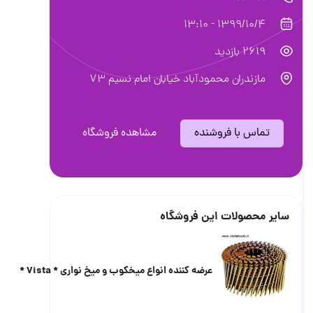
1399/10/4 - 13:10
2619 بازدید
مازندران محمودآباد خيابان امام نسيم ٧٣
تماس با فروشنده
مشاهده فروشگاه
سایر محصولات این فروشگاه
عرضه كننده انواع ميخكوب و ميخ نوارى * Vista *