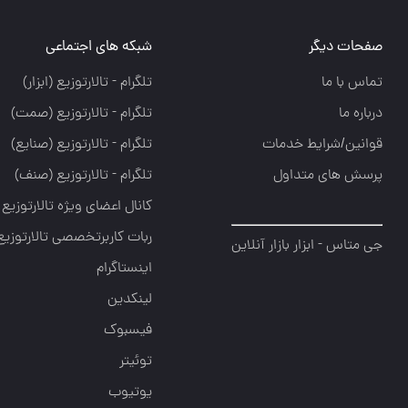
صفحات دیگر
شبکه های اجتماعی
تماس با ما
تلگرام - تالارتوزيع (ابزار)
درباره ما
تلگرام - تالارتوزيع (صمت)
قوانین/شرایط خدمات
تلگرام - تالارتوزيع (صنايع)
پرسش های متداول
تلگرام - تالارتوزیع (صنف)
کانال اعضای ویژه تالارتوزیع
ربات کاربرتخصصی تالارتوزیع
جی متاس - ابزار بازار آنلاین
اینستاگرام
لینکدین
فیسبوک
توئیتر
یوتیوب