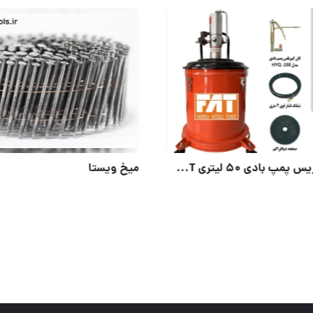
یتری اندریمان