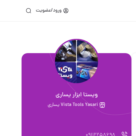
ورود/عضویت
ويستا ابزار يسارى
Vista Tools Yasari يساري
09112258698