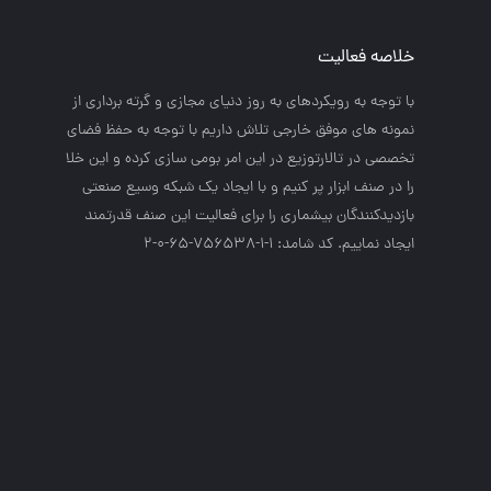
خلاصه فعالیت
با توجه به رويكردهاي به روز دنياي مجازي و گرته برداري از
نمونه هاي موفق خارجي تلاش داريم با توجه به حفظ فضاي
تخصصي در تالارتوزيع در اين امر بومي سازي كرده و اين خلا
را در صنف ابزار پر كنيم و با ايجاد يك شبكه وسيع صنعتي
بازديدكنندگان بيشماري را براي فعاليت اين صنف قدرتمند
ايجاد نماييم. کد شامد: 1-1-756538-65-0-2