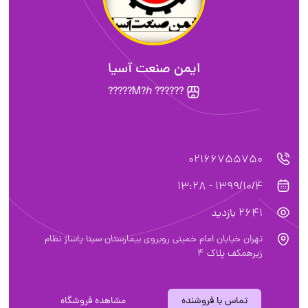
ایمن صنعت آسیا
?????? Ꮇ?ℎ?????
02166755750
1399/10/4 - 13:28
2641 بازدید
تهران خیابان امام خمینی روبروی بیمارستان سینا پاساژ نظام
زیرهمکف پلاک 4
تماس با فروشنده
مشاهده فروشگاه