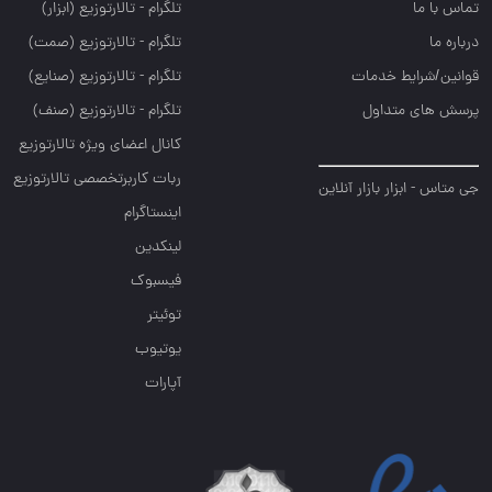
تماس با ما
تلگرام - تالارتوزيع (ابزار)
درباره ما
تلگرام - تالارتوزيع (صمت)
قوانین/شرایط خدمات
تلگرام - تالارتوزيع (صنايع)
پرسش های متداول
تلگرام - تالارتوزیع (صنف)
کانال اعضای ویژه تالارتوزیع
ربات کاربرتخصصی تالارتوزیع
جی متاس - ابزار بازار آنلاین
اینستاگرام
لینکدین
فیسبوک
توئیتر
یوتیوب
آپارات