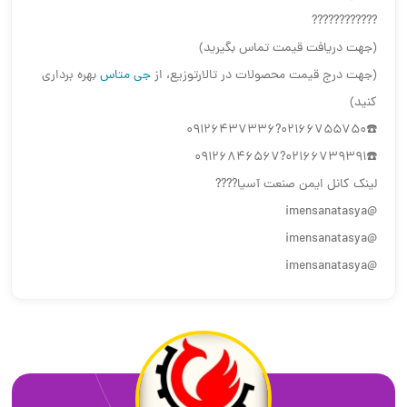
????????????
(جهت دریافت قیمت تماس بگیرید)
(جهت درج قیمت محصولات در تالارتوزیع، از
جی متاس
بهره برداری
کنید)
☎️02166755750?09126437336
☎️02166739391?09126846567
لینک کانل ایمن صنعت آسیا????
@imensanatasya
@imensanatasya
@imensanatasya