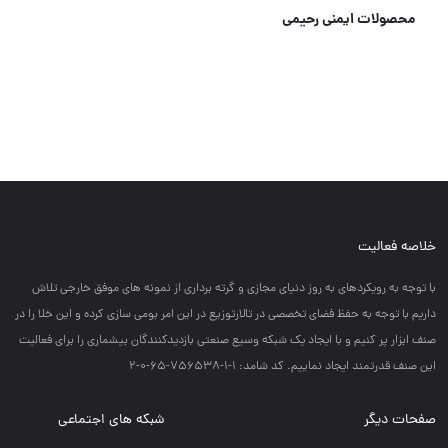
جلیقه ۱۲۰گرم
خلاصه فعالیت
با توجه به رويكردهاي به روز دنياي مجازي و گرته برداري از نمونه هاي موفق خارجي تلاش
داريم با توجه به حفظ فضاي تخصصي در تالارتوزيع در اين امر بومي سازي كرده و اين خلا را در
صنف ابزار پر كنيم و با ايجاد يك شبكه وسيع صنعتي بازديدكنندگان بيشماري را براي فعاليت
اين صنف قدرتمند ايجاد نماييم. کد شامد: 1-1-756538-65-0-2
صفحات دیگر
شبکه های اجتماعی