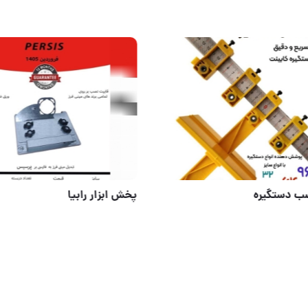
وا
شابلون نصب دستگیره