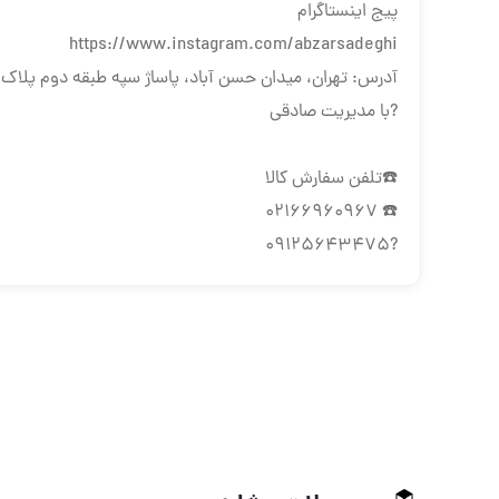
پیج اینستاگرام
https://www.instagram.com/abzarsadeghi
آدرس: تهران، میدان حسن آباد، پاساژ سپه طبقه دوم پلاک ۱
?با مدیریت صادقی
☎️تلفن سفارش کالا
☎️ 02166960967
?09125643475