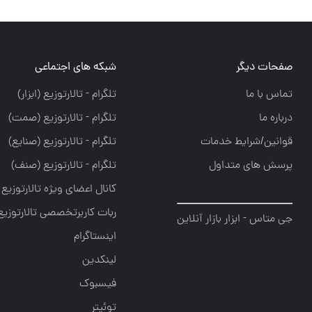
صفحات دیگر
شبکه های اجتماعی
تماس با ما
تلگرام - تالارتوزيع (ابزار)
درباره ما
تلگرام - تالارتوزيع (صمت)
قوانین/شرایط خدمات
تلگرام - تالارتوزيع (صنايع)
پرسش های متداول
تلگرام - تالارتوزیع (صنف)
کانال اعضای ویژه تالارتوزیع
ربات کاربرتخصصی تالارتوزیع
جی متاس - ابزار بازار آنلاین
اینستاگرام
لینکدین
فیسبوک
توئیتر