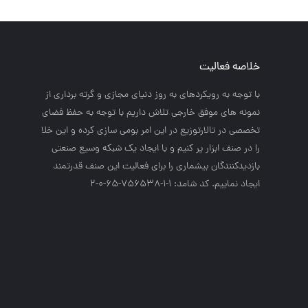
خلاصه فعالیت
با توجه به رويكردهاي به روز دنياي مجازي و گرته برداري از
نمونه هاي موفق خارجي تلاش داريم با توجه به حفظ فضاي
تخصصي در تالارتوزيع در اين امر بومي سازي كرده و اين خلا
را در صنف ابزار پر كنيم و با ايجاد يك شبكه وسيع صنعتي
بازديدكنندگان بيشماري را براي فعاليت اين صنف قدرتمند
ايجاد نماييم. کد شامد: 1-1-756538-65-0-2