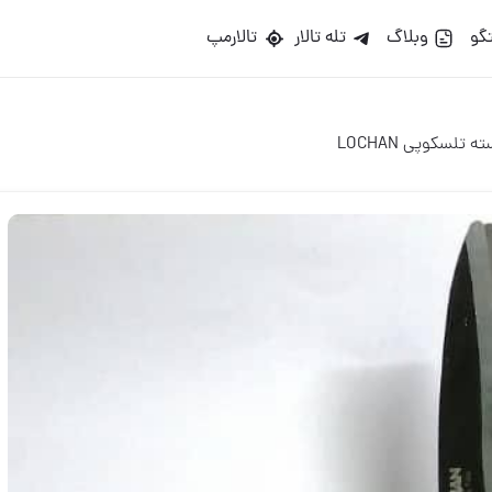
گو
وبلاگ
تله تالار
تالارمپ
تلسکوپی LOCHAN