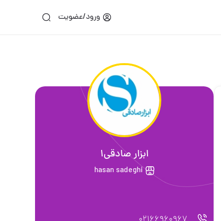
ورود/عضویت
ابزار صادقی1
hasan sadeghi
02166960967