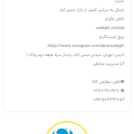
کنید)
ارسال به سراسر کشور از بازار حسن آباد
کانال تلگرام
@sadeghi_tools
پیج اینستاگرام
https://www.instagram.com/abzarsadeghi
آدرس: تهران، میدان حسن آباد، پاساژ سپه طبقه دوم پلاک ۱
?با مدیریت صادقی
☎️تلفن سفارش کالا
☎️ 02166960967
?09125643475