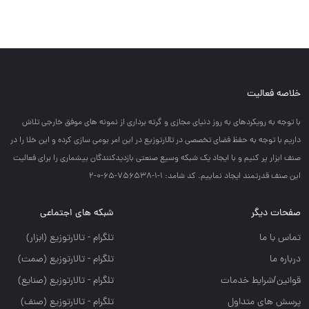
خلاصه فعالیت
با توجه به رويكردهاي به روز دنياي مجازي و گرته برداري از نمونه هاي موفق خارجي تلاش
داريم با توجه به حفظ فضاي تخصصي در تالارتوزيع در اين امر بومي سازي كرده و اين خلا را در
صنف ابزار پر كنيم و با ايجاد يك شبكه وسيع صنعتي بازديدكنندگان بيشماري را براي فعاليت
اين صنف قدرتمند ايجاد نماييم. کد شامد: 1-1-756538-65-0-2
صفحات دیگر
شبکه های اجتماعی
تماس با ما
تلگرام - تالارتوزيع (ابزار)
درباره ما
تلگرام - تالارتوزيع (صمت)
قوانین/شرایط خدمات
تلگرام - تالارتوزيع (صنايع)
پرسش های متداول
تلگرام - تالارتوزیع (صنف)