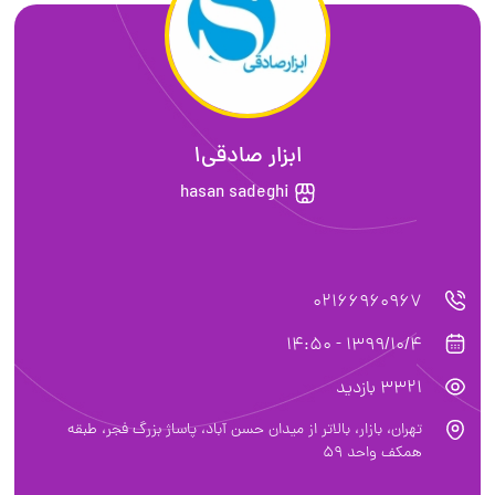
ابزار صادقی1
hasan sadeghi
02166960967
1399/10/4 - 14:50
3321 بازدید
تهران، بازار، بالاتر از میدان حسن آباد، پاساژ بزرگ فجر، طبقه
همکف واحد ۵٩