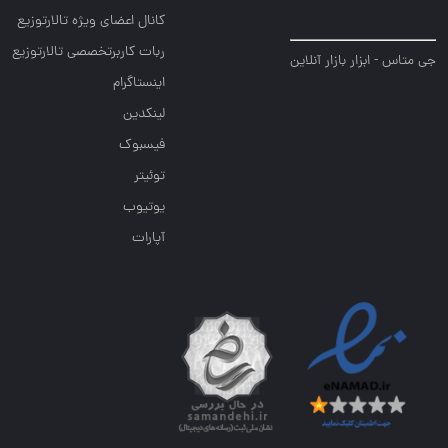
کانال اعضای ویژه تالارتوزیع
ربات کاربرتخصصی تالارتوزیع
جی متاس - ابزار بازار آنلاین
اینستاگرام
لینکدین
فیسبوک
توئیتر
یوتیوب
آپارات