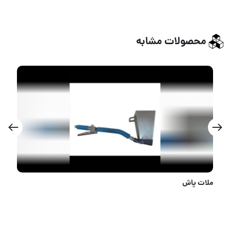
محصولات مشابه
قفل بکسلی تمام فولادی چیلان طول 1/5/دارای کتابی کاملا فولادی کلید سولکسی ضد اسید کابل بکسلی کاملا ض