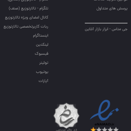
پرسش های متداول
تلگرام - تالارتوزیع (صنف)
کانال اعضای ویژه تالارتوزیع
ربات کاربرتخصصی تالارتوزیع
جی متاس - ابزار بازار آنلاین
اینستاگرام
لینکدین
فیسبوک
توئیتر
یوتیوب
آپارات