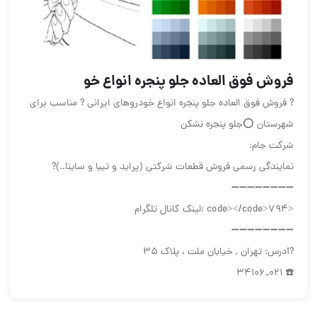
فروش فوق العاده جلو پنجره انواع خو
? فروش فوق العاده جلو پنجره انواع خودروهای ایرانی ? مناسب برای
شهرستان ⭕️جلو پنجره نشکن
شرکت جام:
نمایندگی رسمی فروش قطعات شرکتی (پراید و تیبا و ساینا..)?
➖➖➖➖➖➖➖➖
<code></code>794 :لینک کانال تلگرام
➖➖➖➖➖➖➖➖
?آدرس: تهران , خیابان ملت ، پلاک ۳۵
☎️ 021_34106