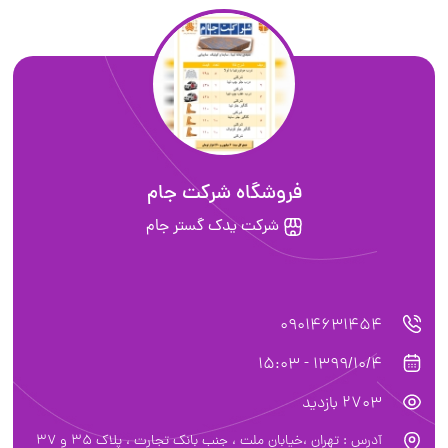
فروشگاه شرکت جام
شرکت یدک گستر جام
09014631454
1399/10/4 - 15:03
2703 بازدید
آدرس : تهران ،خیابان ملت ، جنب بانک تجارت ، پلاک 35 و 37