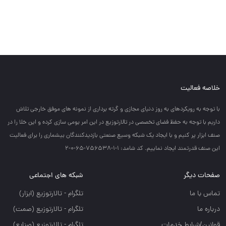
خلاصه فعالیت
با توجه به رويكردهاي به روز دنياي مجازي و گرته برداري از نمونه هاي موفق خارجي تلاش
داريم با توجه به حفظ فضاي تخصصي در تالارتوزيع در اين امر بومي سازي كرده و اين خلا را در
صنف ابزار پر كنيم و با ايجاد يك شبكه وسيع صنعتي بازديدكنندگان بيشماري را براي فعاليت
اين صنف قدرتمند ايجاد نماييم. کد شامد: 1-1-756538-65-0-2
صفحات دیگر
شبکه های اجتماعی
تماس با ما
تلگرام - تالارتوزيع (ابزار)
درباره ما
تلگرام - تالارتوزيع (صمت)
قوانین/شرایط خدمات
تلگرام - تالارتوزيع (صنايع)