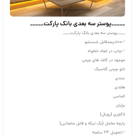
_____پوستر سه بعدی بانک پارکت_____
_____پوستر سه بعدی بانک پارکت_____
✅100درصدقابل شستشو
✅چاپ در ابعاد دلخواه
موجود در کاغذ های چرمی
نانو چرمی کلاسیک
سندی
هلندی
الماسی
برلیان
لاکچری {رویال}
پارچه مخمل {یک تیکه و قابل جابجایی}
✅تحویل ۲۴ ساعته