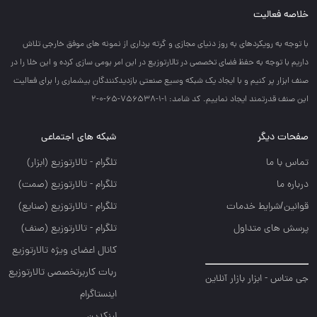
خلاصه فعالیت
با توجه به رويكردهاي به روز دنياي مجازي و گرته برداري از نمونه هاي موفق خارجي تلاش
داريم با توجه به حفظ فضاي تخصصي در تالارتوزيع در اين امر بومي سازي كرده و اين خلا را در
صنف ابزار پر كنيم و با ايجاد يك شبكه وسيع صنعتي بازديدكنندگان بيشماري را براي فعاليت
اين صنف قدرتمند ايجاد نماييم. کد شامد: 1-1-756538-65-0-2
صفحات دیگر
شبکه های اجتماعی
تماس با ما
تلگرام - تالارتوزيع (ابزار)
درباره ما
تلگرام - تالارتوزيع (صمت)
قوانین/شرایط خدمات
تلگرام - تالارتوزيع (صنايع)
پرسش های متداول
تلگرام - تالارتوزیع (صنف)
کانال اعضای ویژه تالارتوزیع
ربات کاربرتخصصی تالارتوزیع
جی متاس - ابزار بازار آنلاین
اینستاگرام
لینکدین