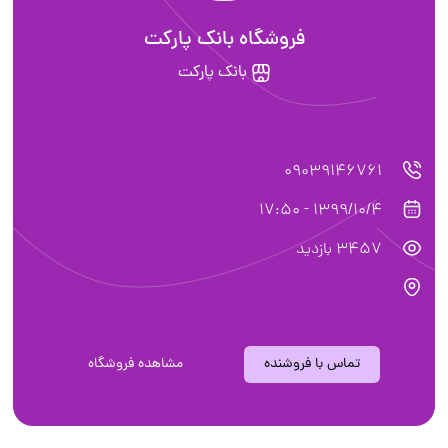
فروشگاه بانک پارکت
بانک پارکت
09039146761
1399/10/4 - 17:50
3457 بازدید
تماس با فروشنده
مشاهده فروشگاه