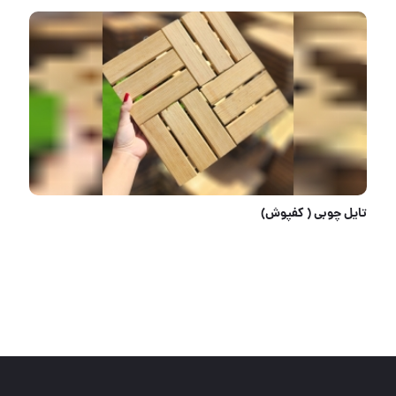
تایل چوبی ( کفپوش)