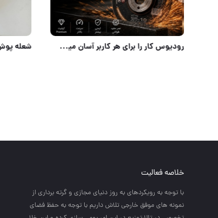
فروش ویژه کابل جوش یزد و اردستان
خلاصه فعالیت
با توجه به رويكردهاي به روز دنياي مجازي و گرته برداري از
نمونه هاي موفق خارجي تلاش داريم با توجه به حفظ فضاي