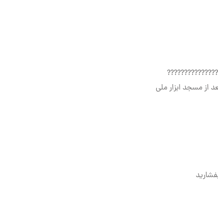
???????????????
د از مسجد ابزار ملی
فشارید