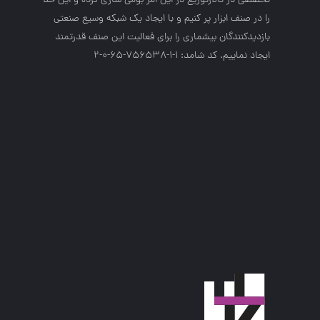
تخصصي در تالارتوزيع در اين امر بومي سازي كرده و اين خلا
را در صنف ابزار پر كنيم و با ايجاد يك شبكه وسيع صنعتي
بازديدكنندگان بيشماري را براي فعاليت اين صنف قدرتمند
ايجاد نماييم. کد شامد: 1-1-756538-65-0-2