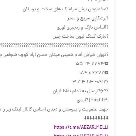
?سایز ۲۳۰
?مخصوص برش سرامیک های سخت و پرسلان
?برشکاری سریع و تمیز
?الماس نازک و زنجیری لوزی
?مارک کینگ لیون ساخت چین
???????????????????????????????????????????????????
?تهران خیابان امام خمینی میدان حسن اباد کوچه شجاعی بع
☎️۶۶۷۴ ۲۴ ۵۵
☎️۶۶۷۲ ۰ ۱۸۴
?۰۹۱۲- ۱۱۳ ۲۱۳ ۳
??✈️?ارسال به تمام نقاط ایران
[Hosi113] ?ایدی
جهت عضویت و پیوستن و دیدن اجناس کانال لینک زیر را ب
⬇️⬇️⬇️⬇️⬇️⬇️⬇️⬇️⬇️
https://t.me/ABZAR_MELLI