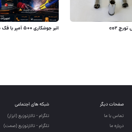
رودیوس کار را برای هر کاربر آسان میکند.
شعله پوش تورچ co2
صفحات دیگر
شبکه های اجتماعی
تماس با ما
تلگرام - تالارتوزيع (ابزار)
درباره ما
تلگرام - تالارتوزيع (صمت)