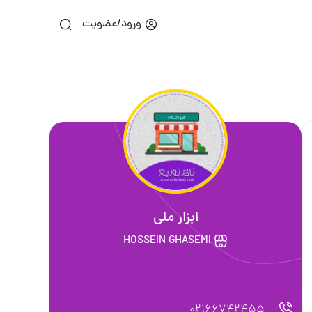
ورود/عضویت
ابزار ملی
HOSSEIN GHASEMI
02166742455