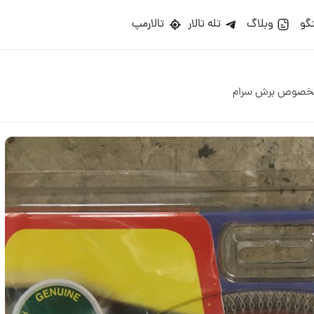
گو
وبلاگ
تله تالار
تالارمپ