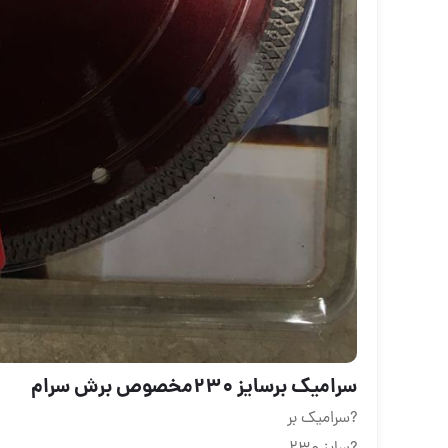
سرامیک برسایز ۲۳۰مخصوص برش سرام
?سرامیک بر